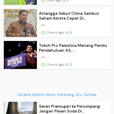
1 hour ago
2
Airlangga Sebut China Sambut
Saham Kereta Cepat Di...
2 hours ago
6
Tokoh Pro Palestina Menang Pemilu
Pendahuluan AS, ...
2 hours ago
5
Update Buletin News Sekarang Jitu Terbaik
Saran Pramugari ke Penumpang:
Jangan Pesan Soda Di...