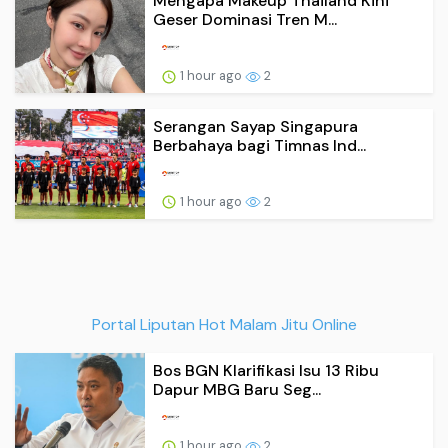
Mengapa Makeup Thailand Kini
Geser Dominasi Tren M...
1 hour ago
2
Serangan Sayap Singapura
Berbahaya bagi Timnas Ind...
1 hour ago
2
Portal Liputan Hot Malam Jitu Online
Bos BGN Klarifikasi Isu 13 Ribu
Dapur MBG Baru Seg...
1 hour ago
2