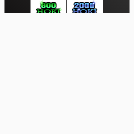
About Us
·
Contact Us
·
Terms & Conditions
·
© suaratop.com 2026. All rights are reserved
|
|
|
|