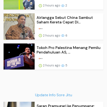
2 hours ago
2
Airlangga Sebut China Sambut
Saham Kereta Cepat Di...
2 hours ago
6
Tokoh Pro Palestina Menang Pemilu
Pendahuluan AS, ...
2 hours ago
5
Update Info Sore Jitu
Saran Pramugari ke Penumpang: