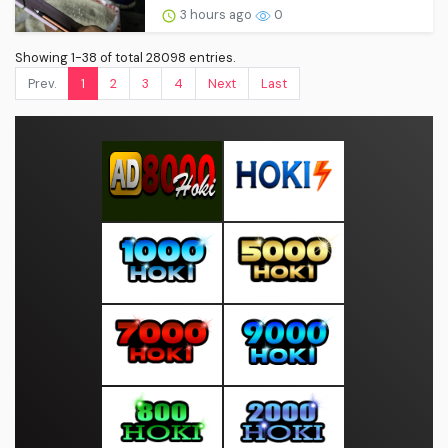
Showing 1-38 of total 28098 entries.
Prev.
1
2
3
4
Next
Last