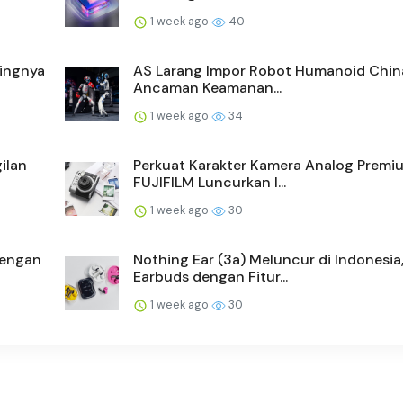
1 week ago
40
tingnya
AS Larang Impor Robot Humanoid Chin
Ancaman Keamanan...
1 week ago
34
ilan
Perkuat Karakter Kamera Analog Premi
FUJIFILM Luncurkan I...
1 week ago
30
dengan
Nothing Ear (3a) Meluncur di Indonesia
Earbuds dengan Fitur...
1 week ago
30