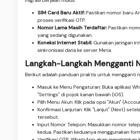
migrasi berjalan mulus:
SIM Card Baru Aktif:
Pastikan nomor baru An
proses verifikasi OTP.
Nomor Lama Masih Terdaftar:
Pastikan nomo
yang sedang digunakan.
Koneksi Internet Stabil:
Gunakan jaringan in
sinkronisasi data ke server Meta.
Langkah-Langkah Mengganti
Berikut adalah panduan praktis untuk mengganti 
Masuk ke Menu Pengaturan: Buka aplikasi Wha
"Settings" di pojok kanan bawah (iOS).
Pilih Menu Akun: Klik pada opsi "Akun" (Accoun
Konfirmasi Lanjutan: Klik "Lanjut" (Next) se
tersebut.
Input Nomor Telepon: Masukkan nomor telep
kedua. Pastikan keduanya menggunakan forma
Verifikasi OTP: WhatsApp akan mengirimkan k