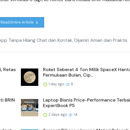
Read Entire Article
p Tanpa Hilang Chat dan Kontak, Dijamin Aman dan Praktis
i, Retas
Roket Seberat 4 Ton Milik SpaceX Han
Permukaan Bulan, Cip...
1 day ago
8
ti BRIN
Laptop Bisnis Price-Performance Terba
ExpertBook P5
2 days ago
14