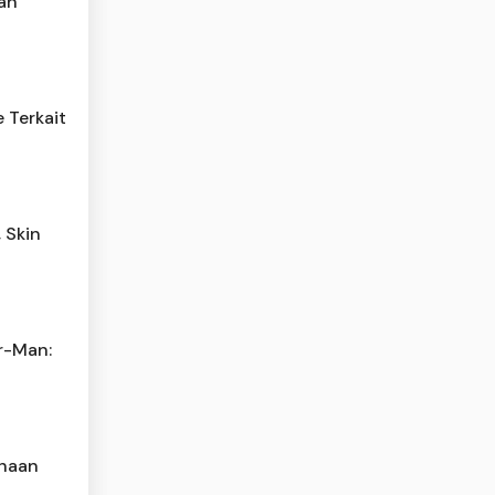
an
 Terkait
 Skin
r-Man:
ahaan