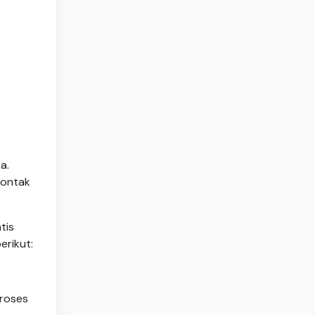
a.
kontak
tis
erikut:
proses