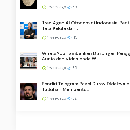
1 week ago
39
Tren Agen AI Otonom di Indonesia: Pen
Tata Kelola dan...
1 week ago
45
WhatsApp Tambahkan Dukungan Pangg
Audio dan Video pada W...
1 week ago
35
Pendiri Telegram Pavel Durov Didakwa 
Tuduhan Membantu...
1 week ago
32