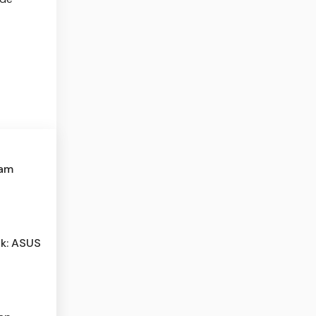
tam
ik: ASUS