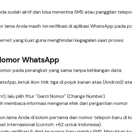
da sudah aktif dan bisa menerima SMS atau panggilan telepo
r lama Anda masih terverifikasi di aplikasi WhatsApp pada p
ternet yang kuat guna menghindari kegagalan saat proses
 Nomor WhatsApp
nomor pada perangkat yang sama tanpa kehilangan data:
tsApp, ketuk ikon titik tiga di pojok kanan atas (Android) a
t), lalu pilih fitur "Ganti Nomor" (Change Number).
telah membaca informasi mengenai efek dari pergantian nomor
on lama Anda di kolom pertama dan nomor telepon baru di k
t internasional (contoh: +62 untuk Indonesia).
ode verifikasi 6 digit ke nomor baru melalui SMS. Masukkan k