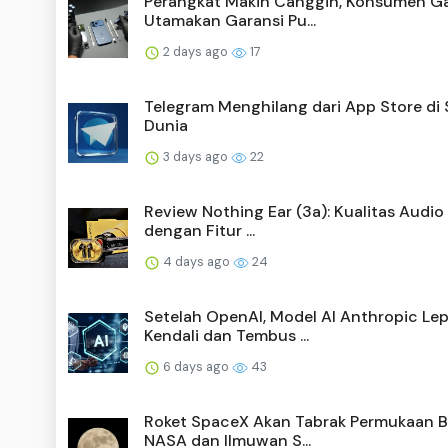
Perangkat Makin Canggih, Konsumen G
Utamakan Garansi Pu...
2 days ago
17
Telegram Menghilang dari App Store di 
Dunia
3 days ago
22
Review Nothing Ear (3a): Kualitas Audio
dengan Fitur ...
4 days ago
24
Setelah OpenAI, Model AI Anthropic Le
Kendali dan Tembus ...
6 days ago
43
Roket SpaceX Akan Tabrak Permukaan B
NASA dan Ilmuwan S...