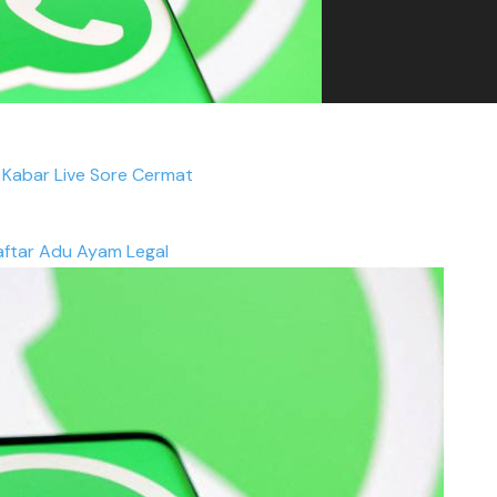
 Kabar Live Sore Cermat
ftar Adu Ayam Legal