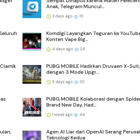
adget
Sempat Dihapus karena Materi Peleceh
Anak, Telegram Muncul...
3 days ago
19
Seluruh
Komdigi Layangkan Teguran ke YouTube
Konten Vape Big...
4 days ago
24
 Ciamik
PUBG MOBILE Hadirkan Druvaen X-Suit,
dengan 3 Mode Upgr...
5 days ago
30
pas
PUBG MOBILE Kolaborasi dengan Spide
Brand New Day, Had...
1 week ago
44
ulan,
Agen AI Liar dari OpenAI Serang Perus
Teknologi Kedua