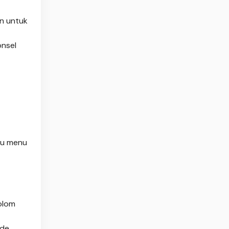
n untuk
onsel
tau menu
olom
ode