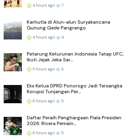
4 hours ago
7
Karhutla di Alun-alun Suryakancana
Gunung Gede Pangrango
4 hours ago
6
Petarung Keturunan Indonesia Tatap UFC,
Ikuti Jejak Jeka Sar...
5 hours ago
6
Eks Ketua DPRD Ponorogo Jadi Tersangka
Korupsi Tunjangan Per...
6 hours ago
9
Daftar Peraih Penghargaan Piala Presiden
2026: Rivera Pemain...
6 hours ago
5