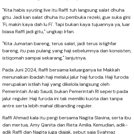
"Kita habis syuting live itu Raffi tuh langsung salat dhuha
gitu. Jadi kan salat dhuha itu pembuka rezeki, gue suka gini:
'Fi, makin kaya dah lu Fi'. Tapi bukan kaya tujuannya ya, luar
biasa Raffi jadi gitu," ungkap Irfan.
"Kita Jumatan bareng, terus salat, jadi terus istighfar
bareng, itu pas pulang yang haji sebelumnya dan konsisten,
istiqomah sampai sekarang," lanjutnya.
Pada Juni 2024, Raffi bersama keluarganya ke Makkah
menunaikan ibadah haji melalui jalur haji furoda. Haji furoda
merupakan istilah haji yang dikelola langsung oleh
Pemerintah Arab Saudi, bukan Pemerintah RI seperti pada
jalur reguler. Haji furoda ini tak memiliki kuota dan tanpa
antre serta lebih mahal dibanding reguler.
Raffi Ahmad kala itu pergi bersama Nagita Slavina, serta ibu
dan mertua, Amy Qanita dan Rieta Amilia. Kemudian, adik-
adik Raffi dan Nagita juga diajak, sebut saja Syahnaz