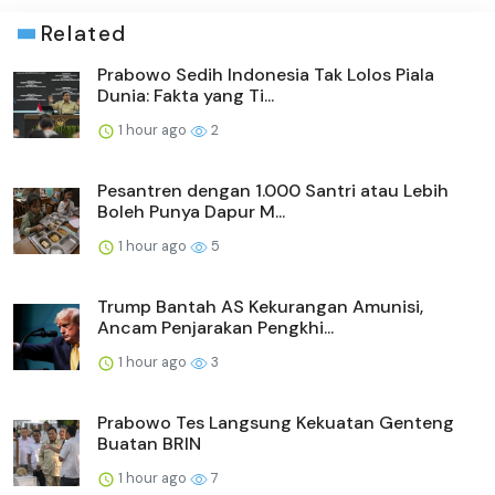
Related
Prabowo Sedih Indonesia Tak Lolos Piala
Dunia: Fakta yang Ti...
1 hour ago
2
Pesantren dengan 1.000 Santri atau Lebih
Boleh Punya Dapur M...
1 hour ago
5
Trump Bantah AS Kekurangan Amunisi,
Ancam Penjarakan Pengkhi...
1 hour ago
3
Prabowo Tes Langsung Kekuatan Genteng
Buatan BRIN
1 hour ago
7