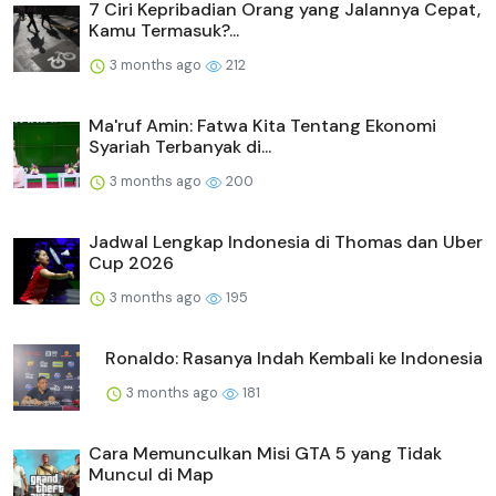
7 Ciri Kepribadian Orang yang Jalannya Cepat,
Kamu Termasuk?...
3 months ago
212
Ma'ruf Amin: Fatwa Kita Tentang Ekonomi
Syariah Terbanyak di...
3 months ago
200
Jadwal Lengkap Indonesia di Thomas dan Uber
Cup 2026
3 months ago
195
Ronaldo: Rasanya Indah Kembali ke Indonesia
3 months ago
181
Cara Memunculkan Misi GTA 5 yang Tidak
Muncul di Map