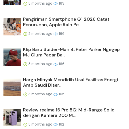
3 months ago
169
Pengiriman Smartphone Q1 2026 Catat
Penurunan, Apple Raih Pe...
3 months ago
166
Klip Baru Spider-Man 4, Peter Parker Ngegep
MJ Cium Pacar Ba...
3 months ago
166
Harga Minyak Mendidih Usai Fasilitas Energi
Arab Saudi Diser...
3 months ago
165
Review realme 16 Pro 5G: Mid-Range Solid
dengan Kamera 200 M...
3 months ago
162