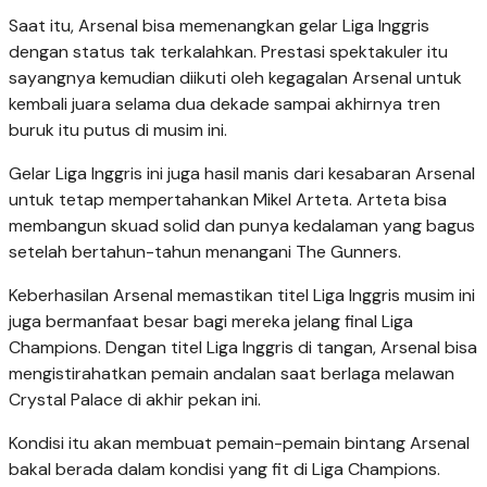
Saat itu, Arsenal bisa memenangkan gelar Liga Inggris
dengan status tak terkalahkan. Prestasi spektakuler itu
sayangnya kemudian diikuti oleh kegagalan Arsenal untuk
kembali juara selama dua dekade sampai akhirnya tren
buruk itu putus di musim ini.
Gelar Liga Inggris ini juga hasil manis dari kesabaran Arsenal
untuk tetap mempertahankan Mikel Arteta. Arteta bisa
membangun skuad solid dan punya kedalaman yang bagus
setelah bertahun-tahun menangani The Gunners.
Keberhasilan Arsenal memastikan titel Liga Inggris musim ini
juga bermanfaat besar bagi mereka jelang final Liga
Champions. Dengan titel Liga Inggris di tangan, Arsenal bisa
mengistirahatkan pemain andalan saat berlaga melawan
Crystal Palace di akhir pekan ini.
Kondisi itu akan membuat pemain-pemain bintang Arsenal
bakal berada dalam kondisi yang fit di Liga Champions.