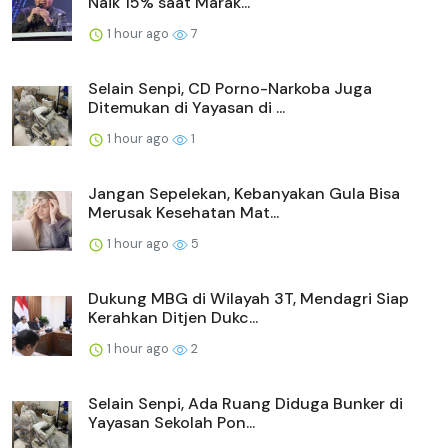
Naik 15% saat Marak...
1 hour ago
7
Selain Senpi, CD Porno-Narkoba Juga
Ditemukan di Yayasan di ...
1 hour ago
1
Jangan Sepelekan, Kebanyakan Gula Bisa
Merusak Kesehatan Mat...
1 hour ago
5
Dukung MBG di Wilayah 3T, Mendagri Siap
Kerahkan Ditjen Dukc...
1 hour ago
2
Selain Senpi, Ada Ruang Diduga Bunker di
Yayasan Sekolah Pon...