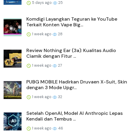
5 days ago
25
Komdigi Layangkan Teguran ke YouTube
Terkait Konten Vape Big...
1 week ago
28
Review Nothing Ear (3a): Kualitas Audio
Ciamik dengan Fitur ...
1 week ago
27
PUBG MOBILE Hadirkan Druvaen X-Suit, Skin
dengan 3 Mode Upgr...
1 week ago
32
Setelah OpenAI, Model AI Anthropic Lepas
Kendali dan Tembus ...
1 week ago
46