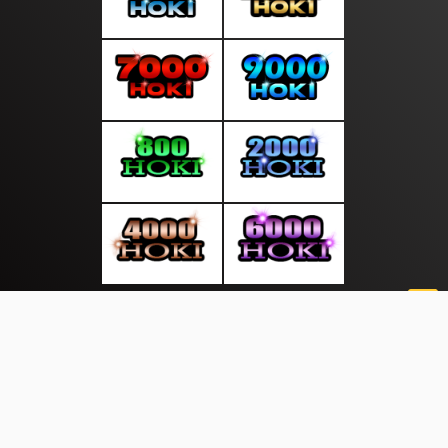
About Us
·
Contact Us
·
Terms & Conditions
·
© suaratop.com 2026. All rights are reserved
|
|
|
|