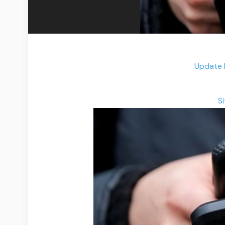
Update I
Si