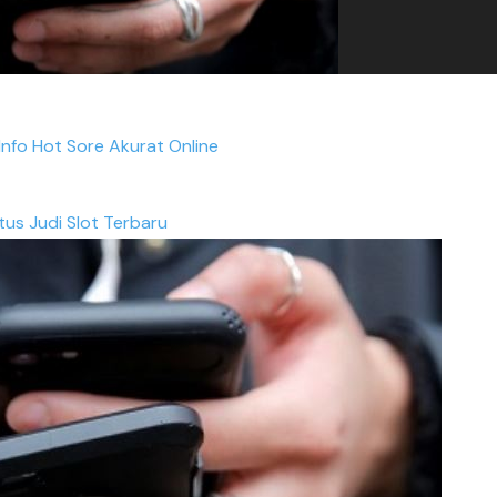
nfo Hot Sore Akurat Online
tus Judi Slot Terbaru