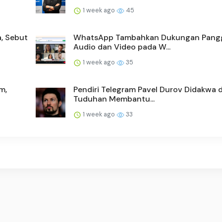
1 week ago
45
, Sebut
WhatsApp Tambahkan Dukungan Pangg
Audio dan Video pada W...
1 week ago
35
m,
Pendiri Telegram Pavel Durov Didakwa
Tuduhan Membantu...
1 week ago
33