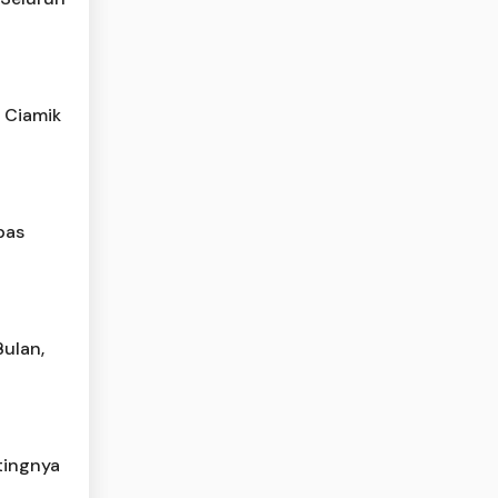
o Ciamik
pas
ulan,
tingnya