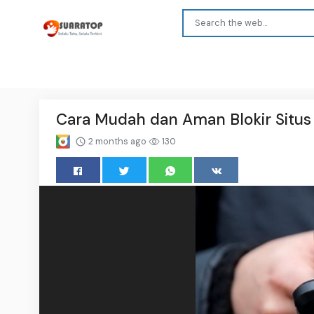
Cara Mudah dan Aman Blokir Situs 
2 months ago
130