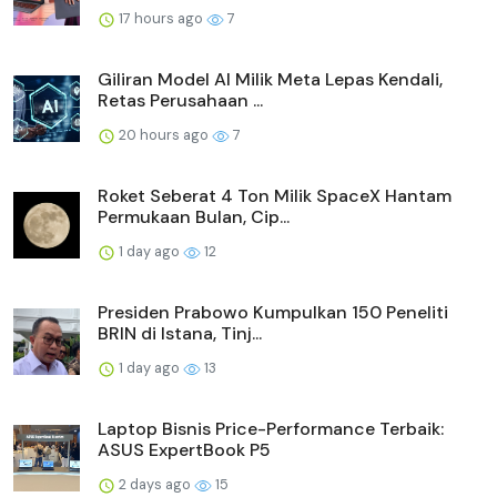
17 hours ago
7
Giliran Model AI Milik Meta Lepas Kendali,
Retas Perusahaan ...
20 hours ago
7
Roket Seberat 4 Ton Milik SpaceX Hantam
Permukaan Bulan, Cip...
1 day ago
12
Presiden Prabowo Kumpulkan 150 Peneliti
BRIN di Istana, Tinj...
1 day ago
13
Laptop Bisnis Price-Performance Terbaik:
ASUS ExpertBook P5
2 days ago
15