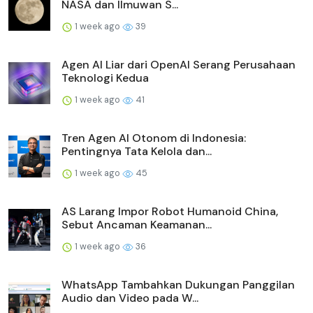
NASA dan Ilmuwan S...
1 week ago
39
Agen AI Liar dari OpenAI Serang Perusahaan
Teknologi Kedua
1 week ago
41
Tren Agen AI Otonom di Indonesia:
Pentingnya Tata Kelola dan...
1 week ago
45
AS Larang Impor Robot Humanoid China,
Sebut Ancaman Keamanan...
1 week ago
36
WhatsApp Tambahkan Dukungan Panggilan
Audio dan Video pada W...