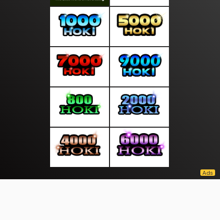
About Us
·
Contact Us
·
Terms & Conditions
·
© suaratop.com 2026. All rights are reserved