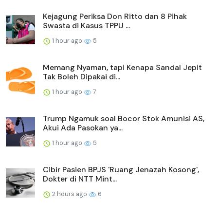
Kejagung Periksa Don Ritto dan 8 Pihak
Swasta di Kasus TPPU ...
1 hour ago
5
Memang Nyaman, tapi Kenapa Sandal Jepit
Tak Boleh Dipakai di...
1 hour ago
7
Trump Ngamuk soal Bocor Stok Amunisi AS,
Akui Ada Pasokan ya...
1 hour ago
5
Cibir Pasien BPJS 'Ruang Jenazah Kosong',
Dokter di NTT Mint...
2 hours ago
6