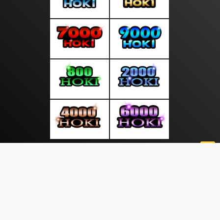
About Us
·
Contact Us
·
Terms & Conditions
·
© suaratop.com 2026. All rights are reserved
|
|
|
|