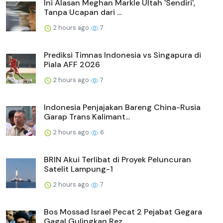
Ini Alasan Meghan Markle Ultah 'Sendiri',
Tanpa Ucapan dari ...
2 hours ago
7
Prediksi Timnas Indonesia vs Singapura di
Piala AFF 2026
2 hours ago
7
Indonesia Penjajakan Bareng China-Rusia
Garap Trans Kalimant...
2 hours ago
6
BRIN Akui Terlibat di Proyek Peluncuran
Satelit Lampung-1
2 hours ago
7
Bos Mossad Israel Pecat 2 Pejabat Gegara
Gagal Gulingkan Rez...