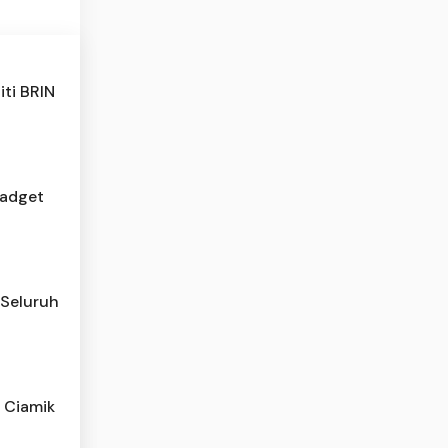
ti BRIN
Gadget
 Seluruh
o Ciamik