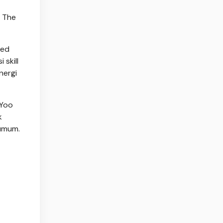
, The
sed
skill
nergi
 Yoo
k
umum.