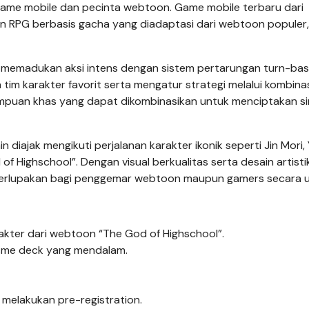
ame mobile dan pecinta webtoon. Game mobile terbaru dari
on RPG berbasis gacha yang diadaptasi dari webtoon populer
 memadukan aksi intens dengan sistem pertarungan turn-ba
 karakter favorit serta mengatur strategi melalui kombinasi 
ampuan khas yang dapat dikombinasikan untuk menciptakan si
 diajak mengikuti perjalanan karakter ikonik seperti Jin Mori,
f Highschool”. Dengan visual berkualitas serta desain artisti
terlupakan bagi penggemar webtoon maupun gamers secara 
akter dari webtoon “The God of Highschool”.
isme deck yang mendalam.
 melakukan pre-registration.