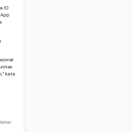
a 10
erApp
s
a
sional
unitas
,” kata
lisher