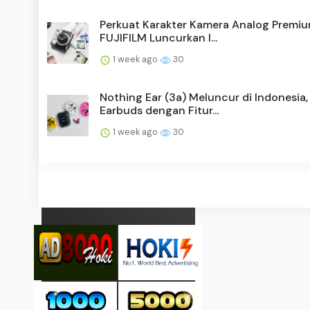
Perkuat Karakter Kamera Analog Premiu
FUJIFILM Luncurkan I...
1 week ago
30
Nothing Ear (3a) Meluncur di Indonesia,
Earbuds dengan Fitur...
1 week ago
30