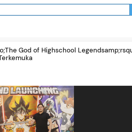
o;The God of Highschool Legendsamp;rsq
r Terkemuka