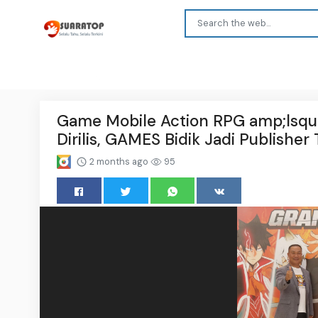
Game Mobile Action RPG amp;lsqu
Dirilis, GAMES Bidik Jadi Publishe
2 months ago
95