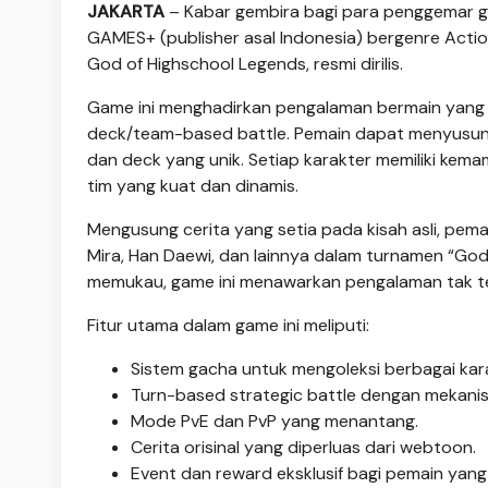
JAKARTA
– Kabar gembira bagi para penggemar g
GAMES+ (publisher asal Indonesia) bergenre Acti
God of Highschool Legends, resmi dirilis.
Game ini menghadirkan pengalaman bermain yang
deck/team-based battle. Pemain dapat menyusun tim
dan deck yang unik. Setiap karakter memiliki kem
tim yang kuat dan dinamis.
Mengusung cerita yang setia pada kisah asli, pemain
Mira, Han Daewi, dan lainnya dalam turnamen “God o
memukau, game ini menawarkan pengalaman tak 
Fitur utama dalam game ini meliputi:
Sistem gacha untuk mengoleksi berbagai kar
Turn-based strategic battle dengan mekan
Mode PvE dan PvP yang menantang.
Cerita orisinal yang diperluas dari webtoon.
Event dan reward eksklusif bagi pemain yang