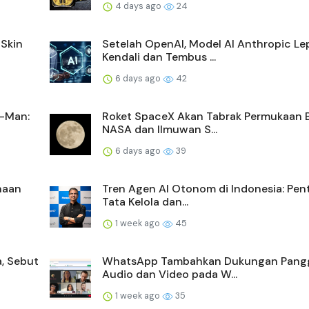
4 days ago
24
 Skin
Setelah OpenAI, Model AI Anthropic Le
Kendali dan Tembus ...
6 days ago
42
r-Man:
Roket SpaceX Akan Tabrak Permukaan B
NASA dan Ilmuwan S...
6 days ago
39
haan
Tren Agen AI Otonom di Indonesia: Pen
Tata Kelola dan...
1 week ago
45
, Sebut
WhatsApp Tambahkan Dukungan Pangg
Audio dan Video pada W...
1 week ago
35