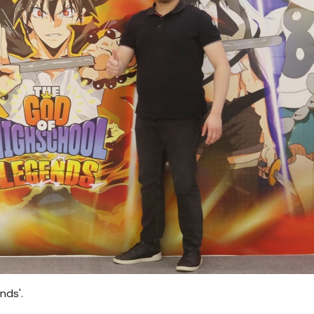
nds'.