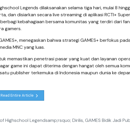
hschool Legends dilaksanakan selama tiga hari, mulai 8 hingg
rta, dan disiarkan secara live streaming di aplikasi RCTI+ Sup
 berbagi kebahagiaan bersama komunitas yang terdiri dari fan
ra gamers.
r GAMES+, menegaskan bahwa strategi GAMES+ berfokus pad
 media MNC yang luas.
uk memastikan penetrasi pasar yang kuat dan layanan opera
mi agar game ini dapat diterima dengan hangat oleh semua kom
tu publisher terkemuka di Indonesia maupun dunia ke depan
Read Entire Article
 Highschool Legendsamp;rsquo; Dirilis, GAMES Bidik Jadi Pub