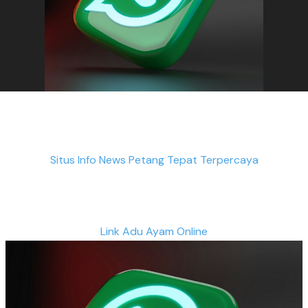
Situs Info News Petang Tepat Terpercaya
Link Adu Ayam Online