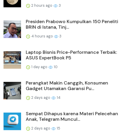
2 hours ago
3
Presiden Prabowo Kumpulkan 150 Peneliti
BRIN di Istana, Tinj...
4 hours ago
3
Laptop Bisnis Price-Performance Terbaik:
ASUS ExpertBook P5
1 day ago
10
Perangkat Makin Canggih, Konsumen
Gadget Utamakan Garansi Pu...
2 days ago
14
Sempat Dihapus karena Materi Pelecehan
Anak, Telegram Muncul...
2 days ago
15