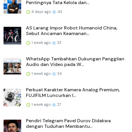
Pentingnya Tata Kelola dan...
6 days ago
43
AS Larang Impor Robot Humanoid China,
Sebut Ancaman Keamanan...
1 week ago
33
WhatsApp Tambahkan Dukungan Panggilan
Audio dan Video pada W...
1 week ago
34
Perkuat Karakter Kamera Analog Premium,
FUJIFILM Luncurkan I...
1 week ago
27
Pendiri Telegram Pavel Durov Didakwa
dengan Tuduhan Membantu...