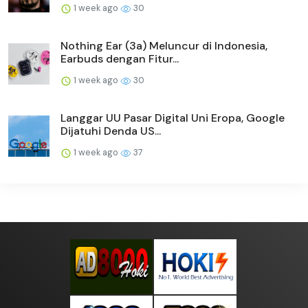
1 week ago
30
Nothing Ear (3a) Meluncur di Indonesia,
Earbuds dengan Fitur...
1 week ago
30
Langgar UU Pasar Digital Uni Eropa, Google
Dijatuhi Denda US...
1 week ago
37