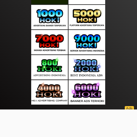
About Us
·
Contact Us
·
Terms & Conditions
·
© suaratop.com 2026. All rights are reserved