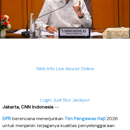
Web Info Live Akurat Online
Login Judi Slot Jackpot
Jakarta, CNN Indonesia
--
DPR
berencana menerjunkan
Tim Pengawas Haji
2026
untuk menjamin terjaganya kualitas penyelenggaraan