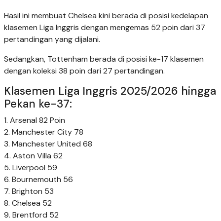
Hasil ini membuat Chelsea kini berada di posisi kedelapan
klasemen Liga Inggris dengan mengemas 52 poin dari 37
pertandingan yang dijalani.
Sedangkan, Tottenham berada di posisi ke-17 klasemen
dengan koleksi 38 poin dari 27 pertandingan.
Klasemen Liga Inggris 2025/2026 hingga
Pekan ke-37:
1. Arsenal 82 Poin
2. Manchester City 78
3. Manchester United 68
4. Aston Villa 62
5. Liverpool 59
6. Bournemouth 56
7. Brighton 53
8. Chelsea 52
9. Brentford 52