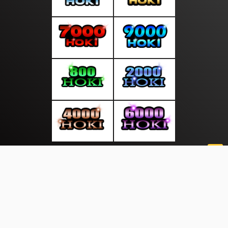
About Us
·
Contact Us
·
Terms & Conditions
·
© suaratop.com 2026. All rights are reserved
|
|
|
|