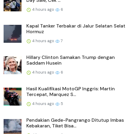
Day Sale, Cek ...
4 hours ago
6
Kapal Tanker Terbakar di Jalur Selatan Selat
Hormuz
4 hours ago
7
Hillary Clinton Samakan Trump dengan
Saddam Husein
4 hours ago
6
Hasil Kualifikasi MotoGP Inggris: Martin
Tercepat, Marquez S...
4 hours ago
5
Pendakian Gede-Pangrango Ditutup Imbas
Kebakaran, Tiket Bisa...