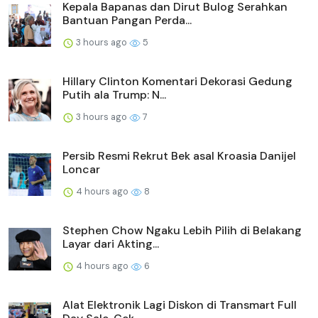
Kepala Bapanas dan Dirut Bulog Serahkan
Bantuan Pangan Perda...
3 hours ago
5
Hillary Clinton Komentari Dekorasi Gedung
Putih ala Trump: N...
3 hours ago
7
Persib Resmi Rekrut Bek asal Kroasia Danijel
Loncar
4 hours ago
8
Stephen Chow Ngaku Lebih Pilih di Belakang
Layar dari Akting...
4 hours ago
6
Alat Elektronik Lagi Diskon di Transmart Full