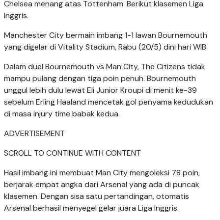
Chelsea menang atas Tottenham. Berikut klasemen Liga
Inggris.
Manchester City bermain imbang 1-1 lawan Bournemouth
yang digelar di Vitality Stadium, Rabu (20/5) dini hari WIB.
Dalam duel Bournemouth vs Man City, The Citizens tidak
mampu pulang dengan tiga poin penuh. Bournemouth
unggul lebih dulu lewat Eli Junior Kroupi di menit ke-39
sebelum Erling Haaland mencetak gol penyama kedudukan
di masa injury time babak kedua.
ADVERTISEMENT
SCROLL TO CONTINUE WITH CONTENT
Hasil imbang ini membuat Man City mengoleksi 78 poin,
berjarak empat angka dari Arsenal yang ada di puncak
klasemen. Dengan sisa satu pertandingan, otomatis
Arsenal berhasil menyegel gelar juara Liga Inggris.