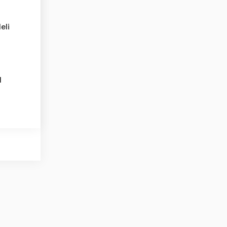
eli
l