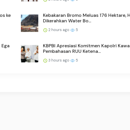
os ke
Kebakaran Bromo Meluas 176 Hektare, H
Dikerahkan Water Bo...
2 hours ago
5
a Ega
KBPBI Apresiasi Komitmen Kapolri Kawa
Pembahasan RUU Ketena...
3 hours ago
5