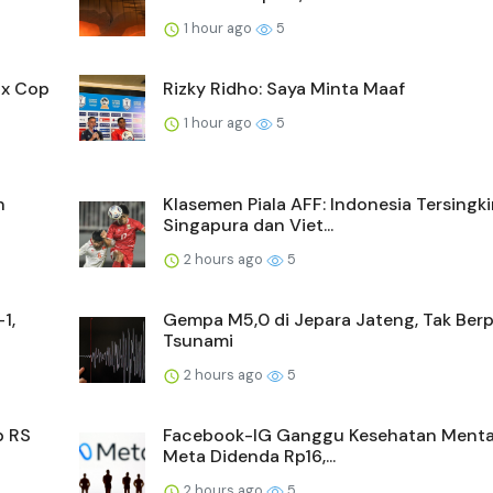
1 hour ago
5
 x Cop
Rizky Ridho: Saya Minta Maaf
1 hour ago
5
n
Klasemen Piala AFF: Indonesia Tersingkir
Singapura dan Viet...
2 hours ago
5
1,
Gempa M5,0 di Jepara Jateng, Tak Ber
Tsunami
2 hours ago
5
p RS
Facebook-IG Ganggu Kesehatan Mental
Meta Didenda Rp16,...
2 hours ago
5