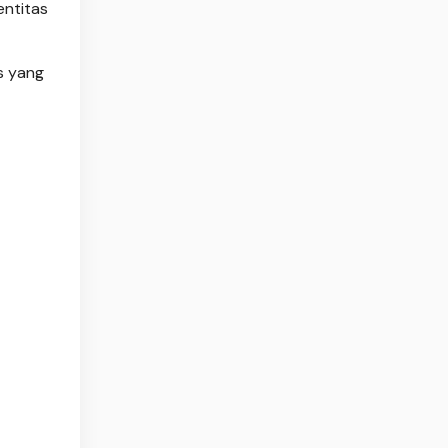
ntitas
s yang