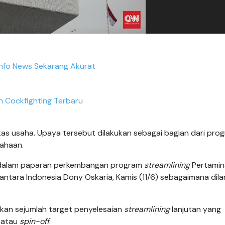
Info News Sekarang Akurat
n Cockfighting Terbaru
as usaha. Upaya tersebut dilakukan sebagai bagian dari pro
ahaan.
a dalam paparan perkembangan program
streamlining
Pertamin
ara Indonesia Dony Oskaria, Kamis (11/6) sebagaimana dilan
an sejumlah target penyelesaian
streamlining
lanjutan yang
r atau
spin-off
.