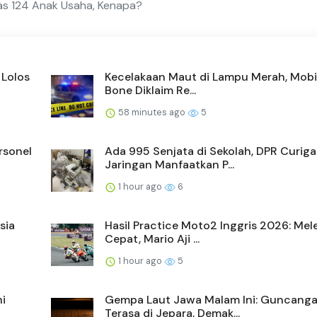
as 124 Anak Usaha, Kenapa?
 Lolos
Kecelakaan Maut di Lampu Merah, Mobil 
Bone Diklaim Re...
58 minutes ago
5
rsonel
Ada 995 Senjata di Sekolah, DPR Curiga
Jaringan Manfaatkan P...
1 hour ago
6
sia
Hasil Practice Moto2 Inggris 2026: Mel
Cepat, Mario Aji ...
1 hour ago
5
hi
Gempa Laut Jawa Malam Ini: Guncang
Terasa di Jepara, Demak...