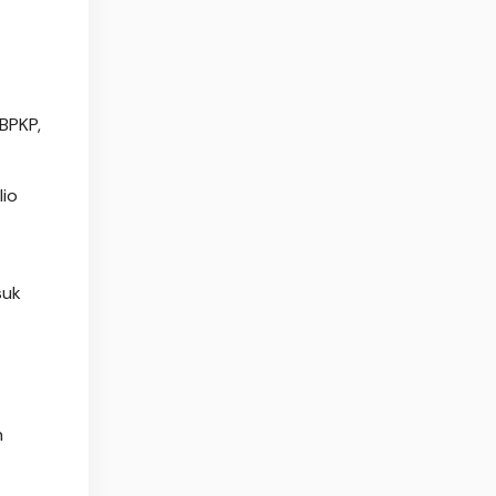
BPKP,
lio
suk
n