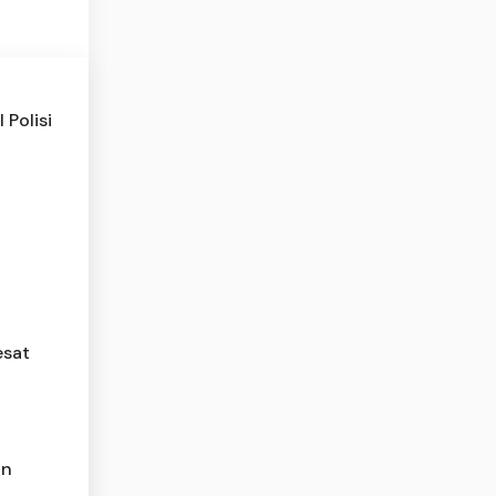
Polisi
esat
an