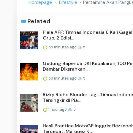
Homepage
Lifestyle
Pertamina Akan Pangk
Related
Piala AFF: Timnas Indonesia 6 Kali Gagal
Grup, 2 Edisi...
55 minutes ago
5
Gedung Bapenda DKI Kebakaran, 100 Pe
Damkar Dikerahkan...
58 minutes ago
5
Rizky Ridho Blunder Lagi, Timnas Indone
Tersingkir di Pia...
1 hour ago
5
Hasil Practice MotoGP Inggris: Bezzecc
Tercepat, Marquez K...