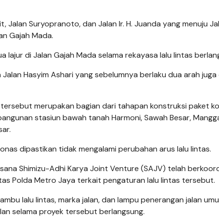
t, Jalan Suryopranoto, dan Jalan Ir. H. Juanda yang menuju Ja
lan Gajah Mada.
lajur di Jalan Gajah Mada selama rekayasa lalu lintas berlan
an Jalan Hasyim Ashari yang sebelumnya berlaku dua arah juga
 tersebut merupakan bagian dari tahapan konstruksi paket k
ngunan stasiun bawah tanah Harmoni, Sawah Besar, Mangga
ar.
nas dipastikan tidak mengalami perubahan arus lalu lintas.
ana Shimizu-Adhi Karya Joint Venture (SAJV) telah berkoord
s Polda Metro Jaya terkait pengaturan lalu lintas tersebut.
mbu lalu lintas, marka jalan, dan lampu penerangan jalan um
lan selama proyek tersebut berlangsung.