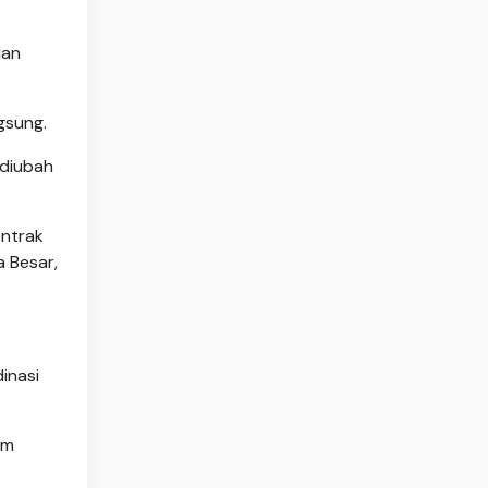
lan
gsung.
 diubah
ontrak
 Besar,
inasi
um