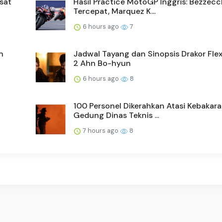
sat
Hasil Practice MotoGP Inggris: Bezzecc
Tercepat, Marquez K...
6 hours ago
7
n
Jadwal Tayang dan Sinopsis Drakor Fle
2 Ahn Bo-hyun
6 hours ago
8
100 Personel Dikerahkan Atasi Kebakar
Gedung Dinas Teknis ...
7 hours ago
8