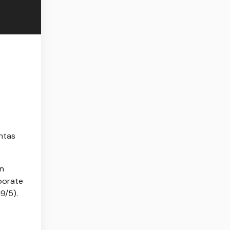
ntas
an
porate
9/5).