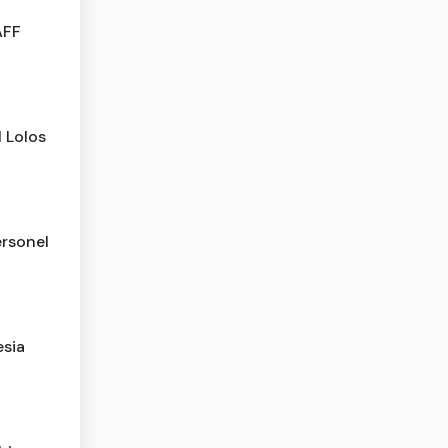
AFF
l Lolos
rsonel
esia