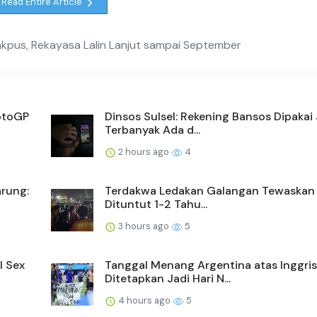
Read Entire Article
kpus, Rekayasa Lalin Lanjut sampai September
otoGP
Dinsos Sulsel: Rekening Bansos Dipakai
Terbanyak Ada d...
2 hours ago
4
arung:
Terdakwa Ledakan Galangan Tewaskan 
Dituntut 1-2 Tahu...
3 hours ago
5
l Sex
Tanggal Menang Argentina atas Inggris
Ditetapkan Jadi Hari N...
4 hours ago
5