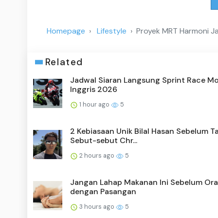
Homepage
Lifestyle
Proyek MRT Harmoni Ja
Related
Jadwal Siaran Langsung Sprint Race M
Inggris 2026
1 hour ago
5
2 Kebiasaan Unik Bilal Hasan Sebelum T
Sebut-sebut Chr...
2 hours ago
5
Jangan Lahap Makanan Ini Sebelum Ora
dengan Pasangan
3 hours ago
5