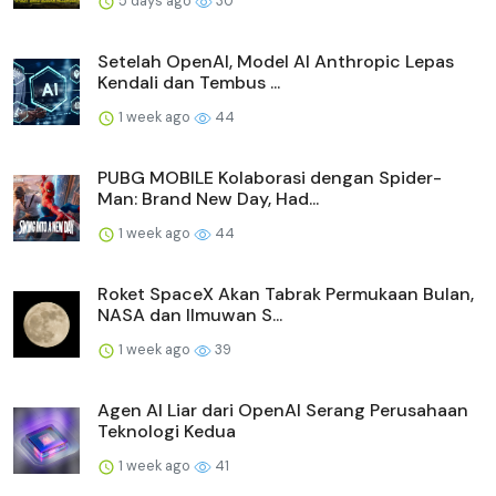
5 days ago
30
Setelah OpenAI, Model AI Anthropic Lepas
Kendali dan Tembus ...
1 week ago
44
PUBG MOBILE Kolaborasi dengan Spider-
Man: Brand New Day, Had...
1 week ago
44
Roket SpaceX Akan Tabrak Permukaan Bulan,
NASA dan Ilmuwan S...
1 week ago
39
Agen AI Liar dari OpenAI Serang Perusahaan
Teknologi Kedua
1 week ago
41