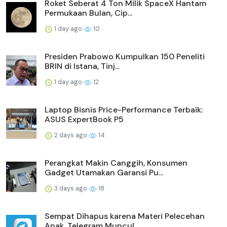
Roket Seberat 4 Ton Milik SpaceX Hantam
Permukaan Bulan, Cip...
1 day ago
10
Presiden Prabowo Kumpulkan 150 Peneliti
BRIN di Istana, Tinj...
1 day ago
12
Laptop Bisnis Price-Performance Terbaik:
ASUS ExpertBook P5
2 days ago
14
Perangkat Makin Canggih, Konsumen
Gadget Utamakan Garansi Pu...
3 days ago
18
Sempat Dihapus karena Materi Pelecehan
Anak, Telegram Muncul...