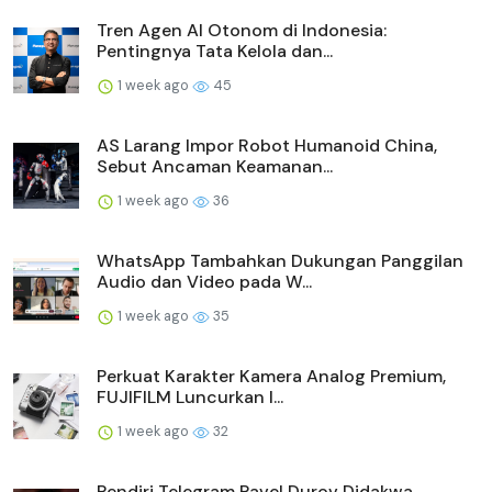
Tren Agen AI Otonom di Indonesia:
Pentingnya Tata Kelola dan...
1 week ago
45
AS Larang Impor Robot Humanoid China,
Sebut Ancaman Keamanan...
1 week ago
36
WhatsApp Tambahkan Dukungan Panggilan
Audio dan Video pada W...
1 week ago
35
Perkuat Karakter Kamera Analog Premium,
FUJIFILM Luncurkan I...
1 week ago
32
Pendiri Telegram Pavel Durov Didakwa