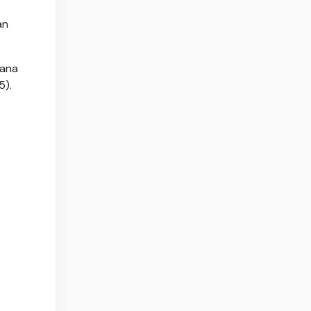
an
dana
5).