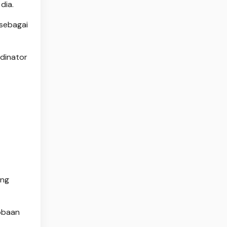
dia.
 sebagai
dinator
ang
cobaan