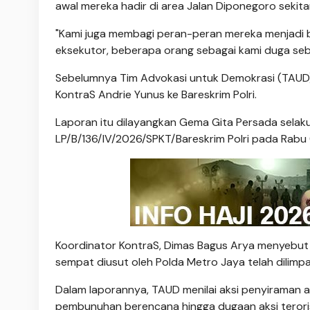
awal mereka hadir di area Jalan Diponegoro sekit
"Kami juga membagi peran-peran mereka menjadi 
eksekutor, beberapa orang sebagai kami duga seb
Sebelumnya Tim Advokasi untuk Demokrasi (TAUD)
KontraS Andrie Yunus ke Bareskrim Polri.
Laporan itu dilayangkan Gema Gita Persada selak
LP/B/136/IV/2026/SPKT/Bareskrim Polri pada Rabu (
Koordinator KontraS, Dimas Bagus Arya menyebut l
sempat diusut oleh Polda Metro Jaya telah dilimp
Dalam laporannya, TAUD menilai aksi penyiraman 
pembunuhan berencana hingga dugaan aksi terori