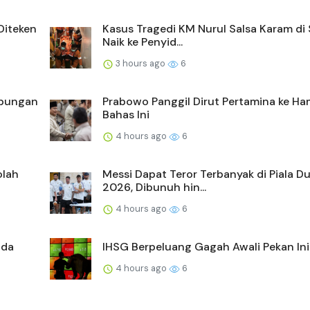
Diteken
Kasus Tragedi KM Nurul Salsa Karam di 
Naik ke Penyid...
3 hours ago
6
ubungan
Prabowo Panggil Dirut Pertamina ke H
Bahas Ini
4 hours ago
6
olah
Messi Dapat Teror Terbanyak di Piala D
2026, Dibunuh hin...
4 hours ago
6
ada
IHSG Berpeluang Gagah Awali Pekan Ini
4 hours ago
6