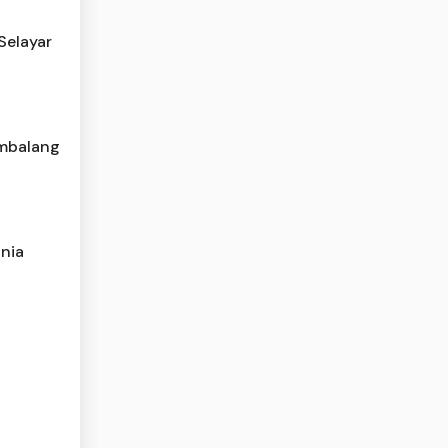
Selayar
ambalang
unia