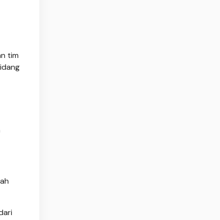
n tim
sidang
a
lah
dari