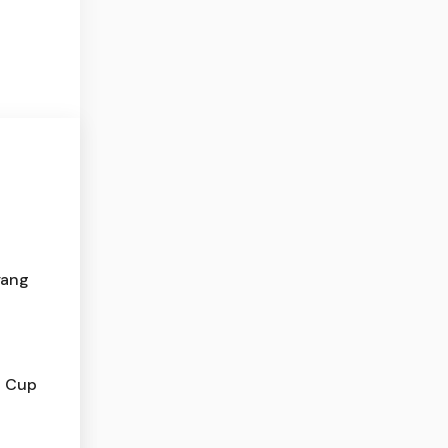
yang
N Cup