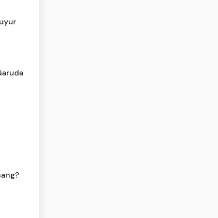
uyur
Garuda
nang?