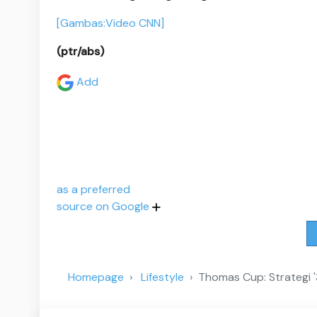
[Gambas:Video CNN]
(ptr/abs)
Add
as a preferred
source on Google
Homepage
Lifestyle
Thomas Cup: Strategi '