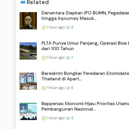
Related
Danantara Siapkan IPO BUMN, Pegadaia
hingga Injourney Masuk...
1 hour ago
5
PLTA Punya Umur Panjang, Operasi Bisa 
dari 100 Tahun
1 hour ago
7
Bareskrim Bongkar Peredaran Etomidate
Thailand di Apart...
1 hour ago
6
Bappenas: Ekonomi Hijau Prioritas Utam
Pembangunan Nasional...
1 hour ago
5