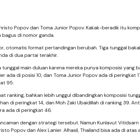
hristo Popov dan Toma Junior Popov. Kakak-beradik itu kompe
n bagus di nomor ganda.
 otomatis format pertandingan berubah. Tiga tunggal baka
da di dua partai terakhir.
iga tunggal main duluan karena mereka punya komposisi yang b
er ada di posisi 10, dan Toma Junior Popov ada di peringkat 1
at 95.
lihat ranking, bahkan lebih unggul dibandingkan komposisi tung
arhan di peringkat 14, dan Moh Zaki Ubaidillah di ranking 39. A
a ada di peringkat 46.
ancaman dengan strategi tersebut. Namun Kunlavut Vitidsarn
to Popov dan Alex Lanier. Alhasil, Thailand bisa ada di atas 