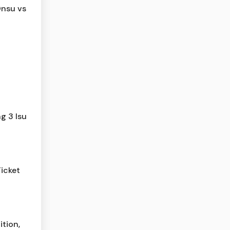
Onsu vs
g 3 Isu
Ticket
ition,