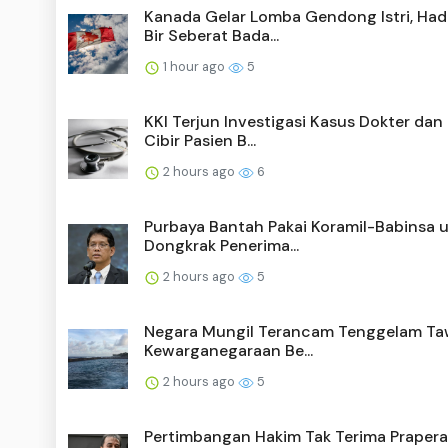
Kanada Gelar Lomba Gendong Istri, Had
Bir Seberat Bada...
1 hour ago
5
KKI Terjun Investigasi Kasus Dokter dan
Cibir Pasien B...
2 hours ago
6
Purbaya Bantah Pakai Koramil-Babinsa 
Dongkrak Penerima...
2 hours ago
5
Negara Mungil Terancam Tenggelam Ta
Kewarganegaraan Be...
2 hours ago
5
Pertimbangan Hakim Tak Terima Prapera