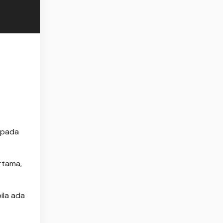
spada
rtama,
ila ada