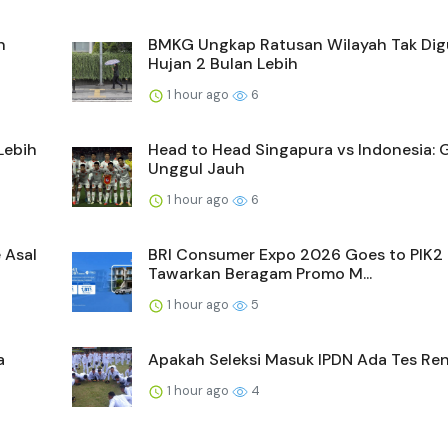
n
BMKG Ungkap Ratusan Wilayah Tak Dig
Hujan 2 Bulan Lebih
1 hour ago
6
Lebih
Head to Head Singapura vs Indonesia: 
Unggul Jauh
1 hour ago
6
 Asal
BRI Consumer Expo 2026 Goes to PIK2
Tawarkan Beragam Promo M...
1 hour ago
5
a
Apakah Seleksi Masuk IPDN Ada Tes Re
1 hour ago
4