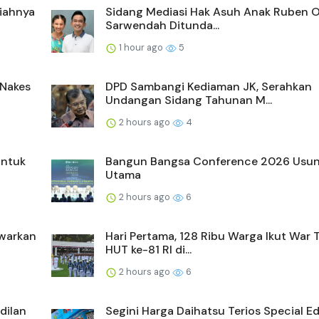
iahnya
Sidang Mediasi Hak Asuh Anak Ruben 
Sarwendah Ditunda...
1 hour ago
5
 Nakes
DPD Sambangi Kediaman JK, Serahkan
Undangan Sidang Tahunan M...
2 hours ago
4
untuk
Bangun Bangsa Conference 2026 Usun
Utama
2 hours ago
6
warkan
Hari Pertama, 128 Ribu Warga Ikut War 
HUT ke-81 RI di...
2 hours ago
6
dilan
Segini Harga Daihatsu Terios Special Ed