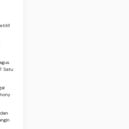
titif
l
agus.
7. Satu
gal
nthony
 dan
angin