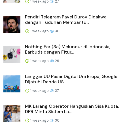
1 week ago
27
Pendiri Telegram Pavel Durov Didakwa
dengan Tuduhan Membantu...
1 week ago
30
Nothing Ear (3a) Meluncur di Indonesia,
Earbuds dengan Fitur...
1 week ago
29
Langgar UU Pasar Digital Uni Eropa, Google
Dijatuhi Denda US...
1 week ago
37
MK Larang Operator Hanguskan Sisa Kuota,
DPR Minta Sistem La...
1 week ago
30