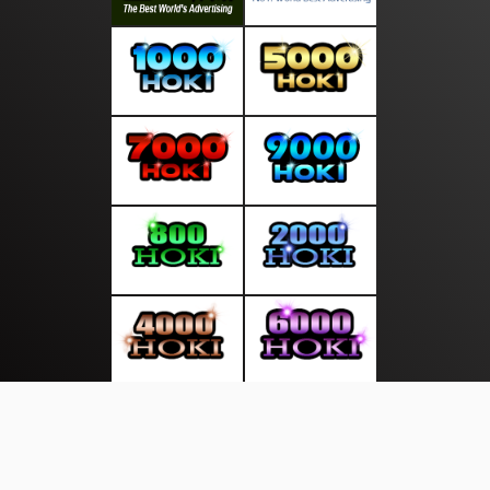
About Us
·
Contact Us
·
Terms & Conditions
·