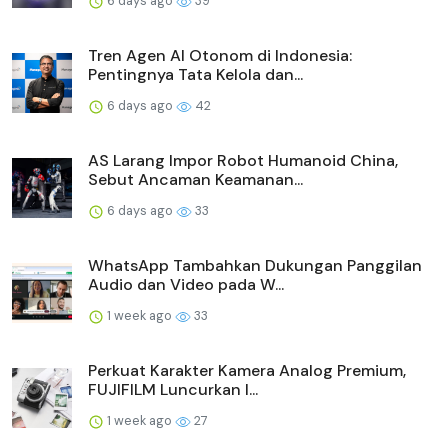
6 days ago
39
Tren Agen AI Otonom di Indonesia:
Pentingnya Tata Kelola dan...
6 days ago
42
AS Larang Impor Robot Humanoid China,
Sebut Ancaman Keamanan...
6 days ago
33
WhatsApp Tambahkan Dukungan Panggilan
Audio dan Video pada W...
1 week ago
33
Perkuat Karakter Kamera Analog Premium,
FUJIFILM Luncurkan I...
1 week ago
27