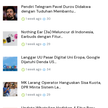
Pendiri Telegram Pavel Durov Didakwa
dengan Tuduhan Membantu...
1 week ago
30
Nothing Ear (3a) Meluncur di Indonesia,
Earbuds dengan Fitur...
1 week ago
29
Langgar UU Pasar Digital Uni Eropa, Google
Dijatuhi Denda US...
1 week ago
34
MK Larang Operator Hanguskan Sisa Kuota,
DPR Minta Sistem La...
1 week ago
29
Update WhatsApp Hadirkan 4 Fitur Baru,