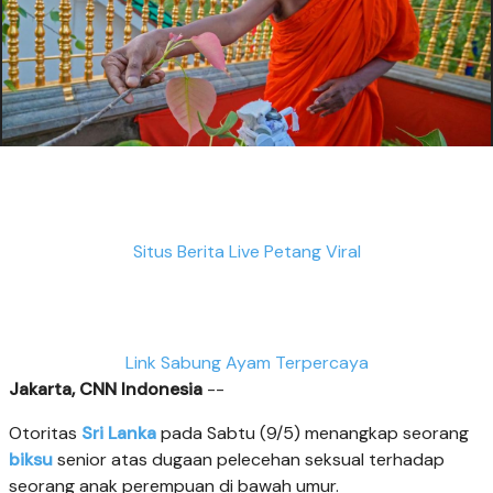
Situs Berita Live Petang Viral
Link Sabung Ayam Terpercaya
Jakarta, CNN Indonesia
--
Otoritas
Sri Lanka
pada Sabtu (9/5) menangkap seorang
biksu
senior atas dugaan pelecehan seksual terhadap
seorang anak perempuan di bawah umur.