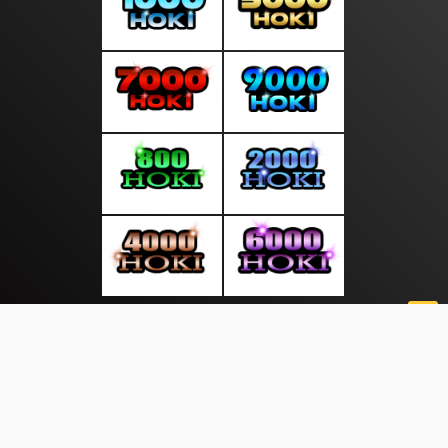
About Us
·
Contact Us
·
Terms & Conditions
·
© suaratop.com 2026. All rights are reserved
|
|
|
|