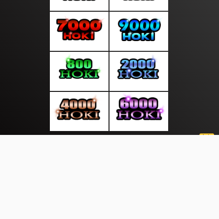
About Us
·
Contact Us
·
Terms & Conditions
·
© suaratop.com 2026. All rights are reserved
|
|
|
|