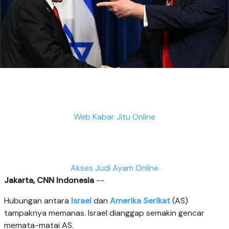
Web Kabar Jitu Online
Akses Judi Ayam Online
Jakarta, CNN Indonesia
--
Hubungan antara
Israel
dan
Amerika Serikat
(AS)
tampaknya memanas. Israel dianggap semakin gencar
memata-matai AS.