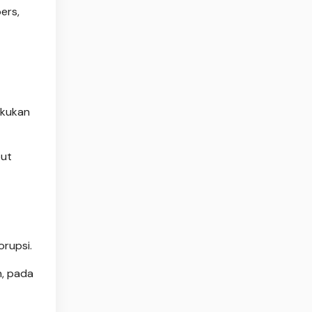
ers,
akukan
but
rupsi.
n, pada