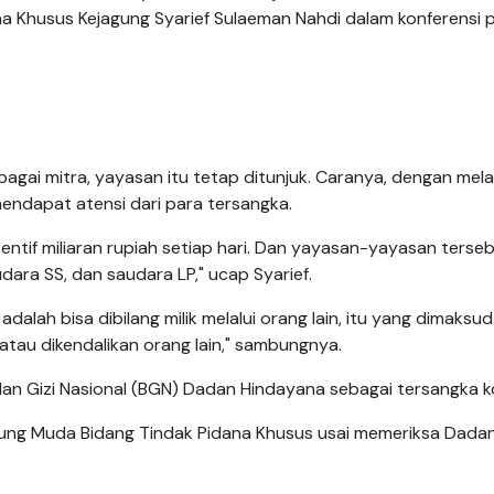
a Khusus Kejagung Syarief Sulaeman Nahdi dalam konferensi p
agai mitra, yayasan itu tetap ditunjuk. Caranya, dengan mel
mendapat atensi dari para tersangka.
tif miliaran rupiah setiap hari. Dan yayasan-yayasan terse
audara SS, dan saudara LP," ucap Syarief.
adalah bisa dibilang milik melalui orang lain, itu yang dimaksud
n atau dikendalikan orang lain," sambungnya.
n Gizi Nasional (BGN) Dadan Hindayana sebagai tersangka ko
gung Muda Bidang Tindak Pidana Khusus usai memeriksa Dada