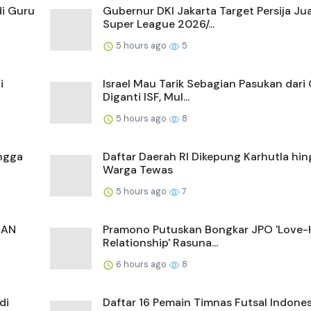
di Guru
Gubernur DKI Jakarta Target Persija Ju
Super League 2026/...
5 hours ago
5
i
Israel Mau Tarik Sebagian Pasukan dari
Diganti ISF, Mul...
5 hours ago
8
angga
Daftar Daerah RI Dikepung Karhutla hi
Warga Tewas
5 hours ago
7
EAN
Pramono Putuskan Bongkar JPO 'Love-
Relationship' Rasuna...
6 hours ago
8
di
Daftar 16 Pemain Timnas Futsal Indones