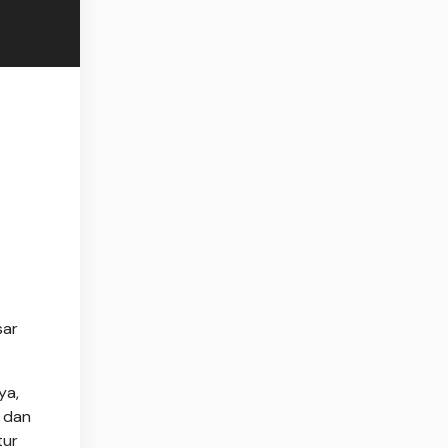
sar
ya,
 dan
tur