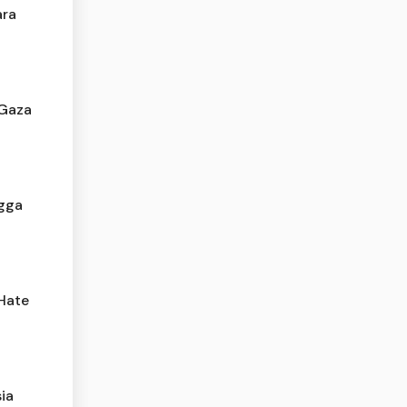
ara
 Gaza
ngga
Hate
ia