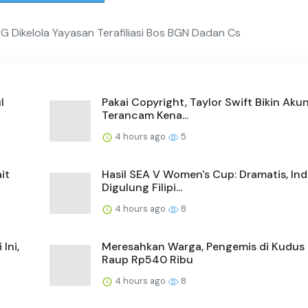
 Dikelola Yayasan Terafiliasi Bos BGN Dadan Cs
l
Pakai Copyright, Taylor Swift Bikin Ak
Terancam Kena...
4 hours ago
5
it
Hasil SEA V Women's Cup: Dramatis, In
Digulung Filipi...
4 hours ago
8
Ini,
Meresahkan Warga, Pengemis di Kudus 
Raup Rp540 Ribu
4 hours ago
8