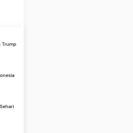
un Trump
donesia
Sehari