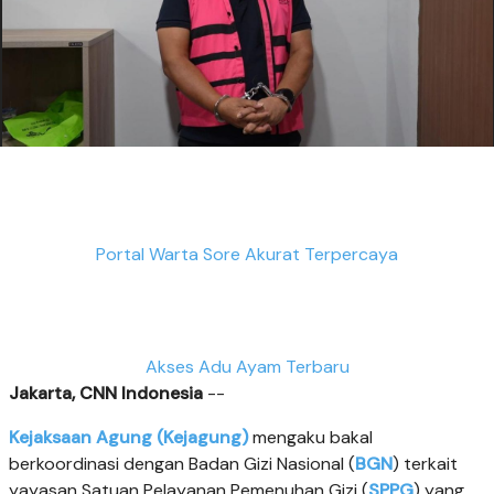
Portal Warta Sore Akurat Terpercaya
Akses Adu Ayam Terbaru
Jakarta, CNN Indonesia
--
Kejaksaan Agung (Kejagung)
mengaku bakal
berkoordinasi dengan Badan Gizi Nasional (
BGN
) terkait
yayasan Satuan Pelayanan Pemenuhan Gizi (
SPPG
) yang