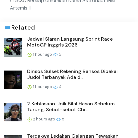
NASA Bersiap Umumkan Nama Astronaut Misi
Artemis III
Related
Jadwal Siaran Langsung Sprint Race
MotoGP Inggris 2026
1 hour ago
5
Dinsos Sulsel: Rekening Bansos Dipakai
Judol Terbanyak Ada d...
1 hour ago
4
2 Kebiasaan Unik Bilal Hasan Sebelum
Tarung: Sebut-sebut Chr...
2 hours ago
5
Terdakwa Ledakan Galangan Tewaskan