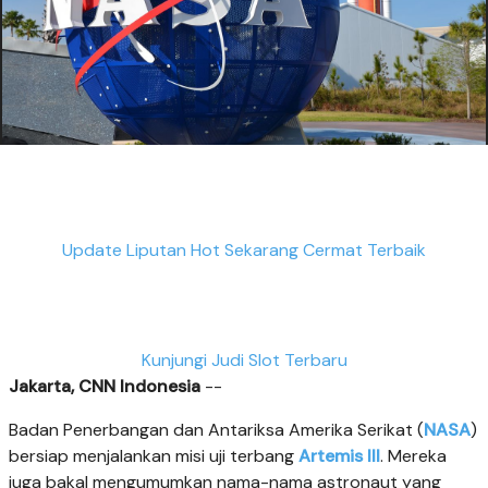
Update Liputan Hot Sekarang Cermat Terbaik
Kunjungi Judi Slot Terbaru
Jakarta, CNN Indonesia
--
Badan Penerbangan dan Antariksa Amerika Serikat (
NASA
)
bersiap menjalankan misi uji terbang
Artemis III
. Mereka
juga bakal mengumumkan nama-nama astronaut yang