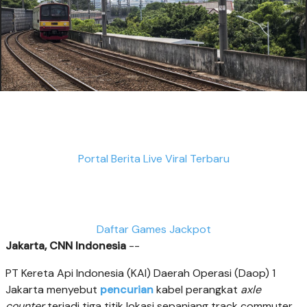
Portal Berita Live Viral Terbaru
Daftar Games Jackpot
Jakarta, CNN Indonesia
--
PT Kereta Api Indonesia (KAI) Daerah Operasi (Daop) 1
Jakarta menyebut
pencurian
kabel perangkat
axle
counter
terjadi tiga titik lokasi sepanjang track commuter