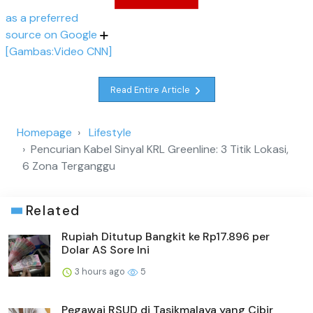
as a preferred
source on Google
[Gambas:Video CNN]
Read Entire Article
Homepage
Lifestyle
Pencurian Kabel Sinyal KRL Greenline: 3 Titik Lokasi,
6 Zona Terganggu
Related
Rupiah Ditutup Bangkit ke Rp17.896 per
Dolar AS Sore Ini
3 hours ago
5
Pegawai RSUD di Tasikmalaya yang Cibir