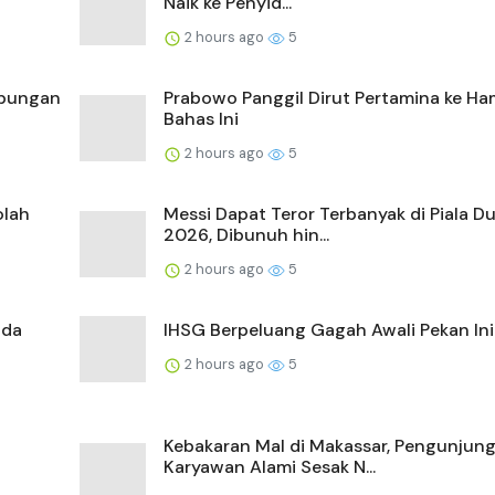
Naik ke Penyid...
2 hours ago
5
ubungan
Prabowo Panggil Dirut Pertamina ke H
Bahas Ini
2 hours ago
5
olah
Messi Dapat Teror Terbanyak di Piala D
2026, Dibunuh hin...
2 hours ago
5
ada
IHSG Berpeluang Gagah Awali Pekan Ini
2 hours ago
5
Kebakaran Mal di Makassar, Pengunjun
Karyawan Alami Sesak N...