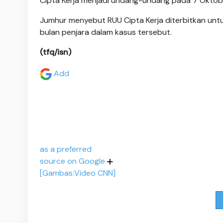
Cipta Kerja menjadi undang-undang pada 7 Oktob
Jumhur menyebut RUU Cipta Kerja diterbitkan untuk
bulan penjara dalam kasus tersebut.
(tfq/isn)
Add
as a preferred
source on Google
[Gambas:Video CNN]