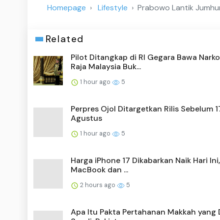
Homepage
Lifestyle
Prabowo Lantik Jumhur
Related
Pilot Ditangkap di RI Gegara Bawa Narko
Raja Malaysia Buk...
1 hour ago
5
Perpres Ojol Ditargetkan Rilis Sebelum 1
Agustus
1 hour ago
5
Harga iPhone 17 Dikabarkan Naik Hari Ini
MacBook dan ...
2 hours ago
5
Apa Itu Pakta Pertahanan Makkah yang 