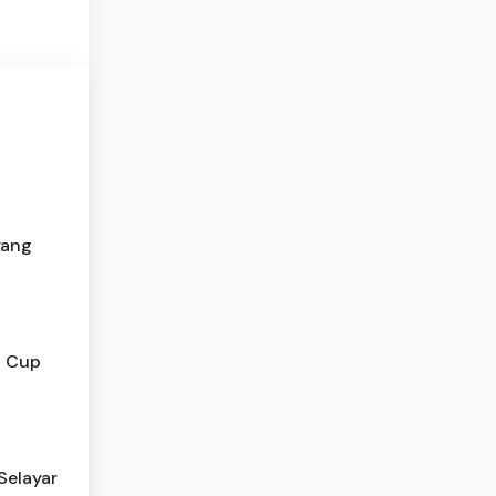
yang
N Cup
Selayar