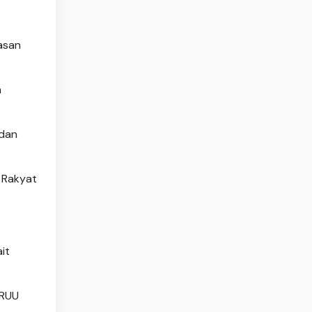
yasan
a
 dan
 Rakyat
it
 RUU