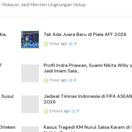
 Hidayat Jadi Menteri Lingkungan Hidup
ba,
Tak Ada Juara Baru di Piala AFF 2026
1 hour ago
4
7
Profil Indra Priawan, Suami Nikita Willy 
Jadi Imam Sala...
1 hour ago
6
, Susul
Jadwal Timnas Indonesia di FIFA ASEA
2026
2 hours ago
5
Diteken
Kasus Tragedi KM Nurul Salsa Karam di 