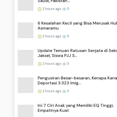
Saudi, Pakistan...
2 hours ago
5
6 Kesalahan Kecil yang Bisa Merusak H
Asmaramu
2 hours ago
5
Update Temuan Ratusan Senjata di Sek
Jaksel, Siswa PJJ S...
2 hours ago
5
Pengusiran Besar-besaran, Kenapa Kan
Deportasi 3.323 Imig...
2 hours ago
5
Ini 7 Ciri Anak yang Memiliki EQ Tinggi,
Empatinya Kuat