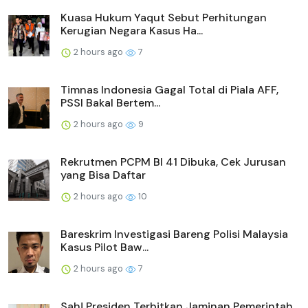
Kuasa Hukum Yaqut Sebut Perhitungan
Kerugian Negara Kasus Ha...
2 hours ago
7
Timnas Indonesia Gagal Total di Piala AFF,
PSSI Bakal Bertem...
2 hours ago
9
Rekrutmen PCPM BI 41 Dibuka, Cek Jurusan
yang Bisa Daftar
2 hours ago
10
Bareskrim Investigasi Bareng Polisi Malaysia
Kasus Pilot Baw...
2 hours ago
7
Sah! Presiden Terbitkan Jaminan Pemerintah