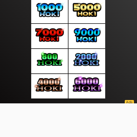
About Us
·
Contact Us
·
Terms & Conditions
·
© suaratop.com 2026. All rights are reserved