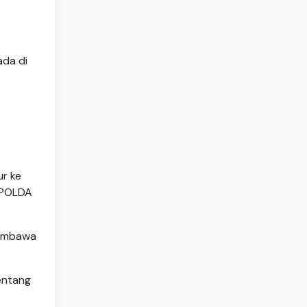
ada di
ur ke
/POLDA
membawa
entang