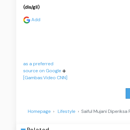
(dis/gil)
Add
as a preferred
source on Google
[Gambas:Video CNN]
Homepage
Lifestyle
Saiful Mujani Diperiks
Related