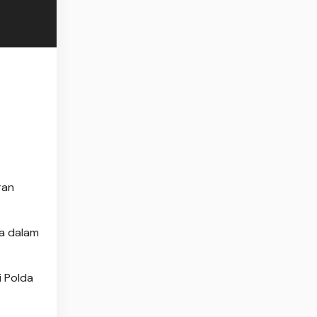
ran
ya dalam
i Polda