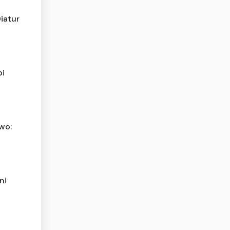
iatur
pi
owo:
ni