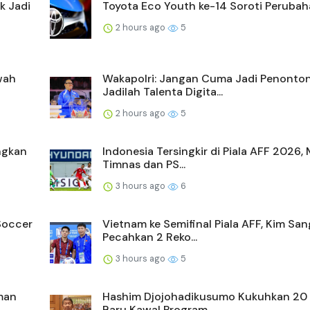
k Jadi
Toyota Eco Youth ke-14 Soroti Perubaha
2 hours ago
5
wah
Wakapolri: Jangan Cuma Jadi Penonton
Jadilah Talenta Digita...
2 hours ago
5
ngkan
Indonesia Tersingkir di Piala AFF 2026,
Timnas dan PS...
3 hours ago
6
Soccer
Vietnam ke Semifinal Piala AFF, Kim San
Pecahkan 2 Reko...
3 hours ago
5
man
Hashim Djojohadikusumo Kukuhkan 20
Baru Kawal Program ...