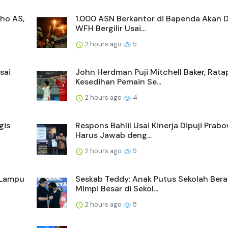
ho AS,
1.000 ASN Berkantor di Bapenda Akan D
WFH Bergilir Usai...
2 hours ago
5
sai
John Herdman Puji Mitchell Baker, Rata
Kesedihan Pemain Se...
2 hours ago
4
gis
Respons Bahlil Usai Kinerja Dipuji Prab
Harus Jawab deng...
2 hours ago
5
 Lampu
Seskab Teddy: Anak Putus Sekolah Bera
Mimpi Besar di Sekol...
2 hours ago
5