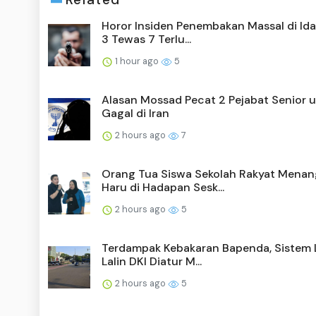
Horor Insiden Penembakan Massal di Ida
3 Tewas 7 Terlu...
1 hour ago
5
Alasan Mossad Pecat 2 Pejabat Senior u
Gagal di Iran
2 hours ago
7
Orang Tua Siswa Sekolah Rakyat Menan
Haru di Hadapan Sesk...
2 hours ago
5
Terdampak Kebakaran Bapenda, Sistem
Lalin DKI Diatur M...
2 hours ago
5