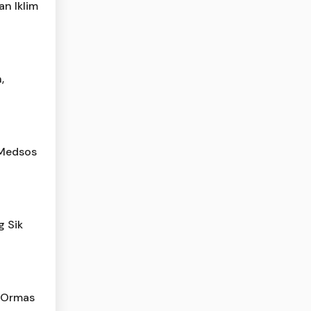
n Iklim
,
 Medsos
g Sik
 Ormas