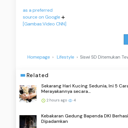
as a preferred
source on Google
[Gambas:Video CNN]
Homepage
Lifestyle
Siswi SD Ditemukan T
Related
Sekarang Hari Kucing Sedunia, Ini 5 Car
Merayakannya secara...
2 hours ago
4
Kebakaran Gedung Bapenda DKI Berhasi
Dipadamkan