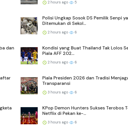
2 hours ago
5
Polisi Ungkap Sosok DS Pemilik Senpi y
Ditemukan di Sekol...
2 hours ago
6
oba dan
Kondisi yang Buat Thailand Tak Lolos S
Piala AFF 202...
2 hours ago
6
aftar
Piala Presiden 2026 dan Tradisi Menjag
Transparansi
3 hours ago
6
gketa
KPop Demon Hunters Sukses Terobos T
Netflix di Pekan ke-...
3 hours ago
6