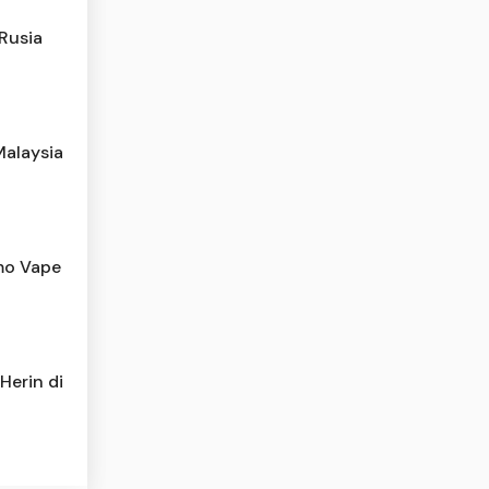
-Rusia
Malaysia
omo Vape
Herin di