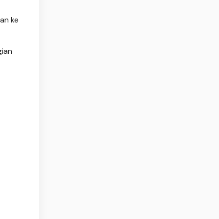
an ke
gian