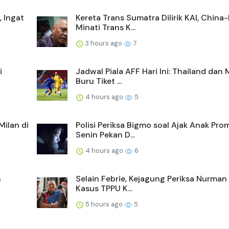
 Ingat
Kereta Trans Sumatra Dilirik KAI, China
Minati Trans K...
3 hours ago
7
i
Jadwal Piala AFF Hari Ini: Thailand dan 
Buru Tiket ...
4 hours ago
5
ilan di
Polisi Periksa Bigmo soal Ajak Anak Pr
Senin Pekan D...
4 hours ago
6
n
Selain Febrie, Kejagung Periksa Nurman 
Kasus TPPU K...
5 hours ago
5