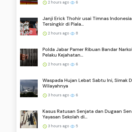
2 hours ago
6
Janji Erick Thohir usai Timnas Indonesia
Tersingkir di Piala...
2 hours ago
8
Polda Jabar Pamer Ribuan Bandar Nark
Pelaku Kejahatan...
2 hours ago
6
Waspada Hujan Lebat Sabtu Ini, Simak D
Wilayahnya
3 hours ago
6
Kasus Ratusan Senjata dan Dugaan Sen
Yayasan Sekolah di...
3 hours ago
5