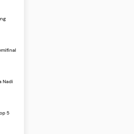
ang
emifinal
a Nadi
op 5