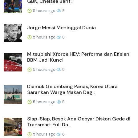
GBK, Chelsea Bant...
5 hours ago
9
Jorge Messi Meninggal Dunia
5 hours ago
6
Mitsubishi Xforce HEV: Performa dan Efisien
BBM Jadi Kunci
5 hours ago
8
Diamuk Gelombang Panas, Korea Utara
Sarankan Warga Makan Dag...
5 hours ago
5
Siap-Siap, Besok Ada Gebyar Diskon Gede di
Transmart Full Da...
5 hours ago
6