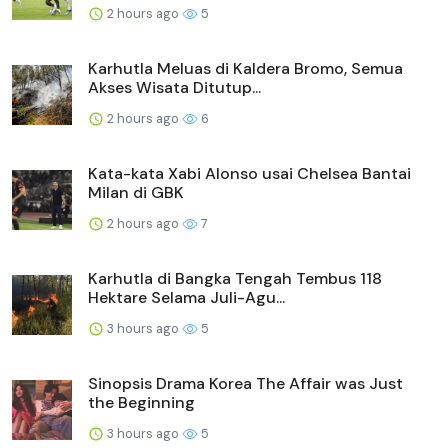
2 hours ago
5
Karhutla Meluas di Kaldera Bromo, Semua
Akses Wisata Ditutup...
2 hours ago
6
Kata-kata Xabi Alonso usai Chelsea Bantai
Milan di GBK
2 hours ago
7
Karhutla di Bangka Tengah Tembus 118
Hektare Selama Juli-Agu...
3 hours ago
5
Sinopsis Drama Korea The Affair was Just
the Beginning
3 hours ago
5