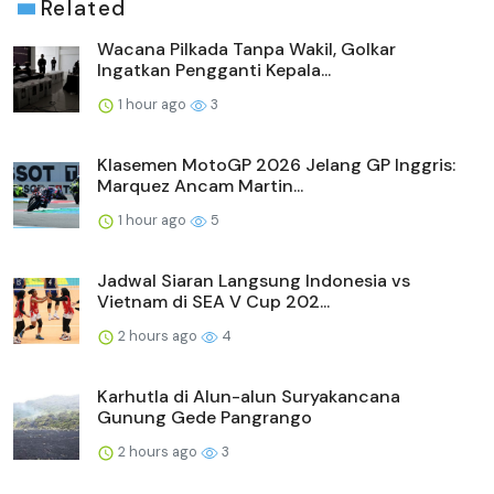
Related
Wacana Pilkada Tanpa Wakil, Golkar
Ingatkan Pengganti Kepala...
1 hour ago
3
Klasemen MotoGP 2026 Jelang GP Inggris:
Marquez Ancam Martin...
1 hour ago
5
Jadwal Siaran Langsung Indonesia vs
Vietnam di SEA V Cup 202...
2 hours ago
4
Karhutla di Alun-alun Suryakancana
Gunung Gede Pangrango
2 hours ago
3