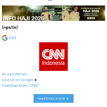
(nga/tis)
Add
as a preferred
source on Google
[Gambas:Video CNN]
Read Entire Article