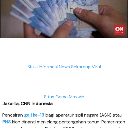
Situs Informasi News Sekarang Viral
Situs Game Maxwin
Jakarta, CNN Indonesia
--
Pencairan
gaji ke-13
bagi aparatur sipil negara (ASN) atau
PNS
kian dinanti menjelang pertengahan tahun. Pemerintah