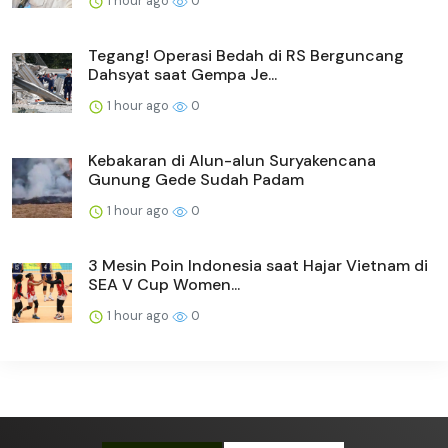
1 hour ago
0
Tegang! Operasi Bedah di RS Berguncang
Dahsyat saat Gempa Je...
1 hour ago
0
Kebakaran di Alun-alun Suryakencana
Gunung Gede Sudah Padam
1 hour ago
0
3 Mesin Poin Indonesia saat Hajar Vietnam di
SEA V Cup Women...
1 hour ago
0