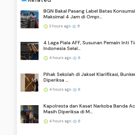
BGN Bakal Pasang Label Batas Konsums
Maksimal 4 Jam di Ompr...
3 hours ago
8
4 Laga Piala AFF, Susunan Pemain Inti 
Indonesia Selal...
4 hours ago
6
Pihak Sekolah di Jaksel Klarifikasi, Bunk
Diperiksa ...
4 hours ago
6
Kapolresta dan Kasat Narkoba Banda A
Masih Diperiksa di M...
4 hours ago
6