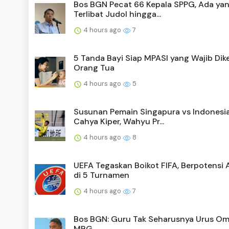
Bos BGN Pecat 66 Kepala SPPG, Ada ya
Terlibat Judol hingga...
4 hours ago
7
5 Tanda Bayi Siap MPASI yang Wajib Dik
Orang Tua
4 hours ago
5
Susunan Pemain Singapura vs Indonesia
Cahya Kiper, Wahyu Pr...
4 hours ago
8
UEFA Tegaskan Boikot FIFA, Berpotensi
di 5 Turnamen
4 hours ago
7
Bos BGN: Guru Tak Seharusnya Urus O
MBG