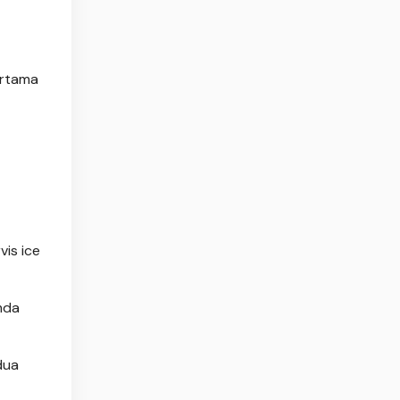
ertama
is ice
mda
dua