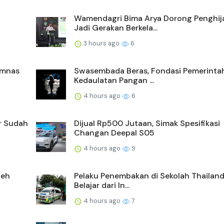
i
Wamendagri Bima Arya Dorong Penghij
Jadi Gerakan Berkela...
3 hours ago
6
Timnas
Swasembada Beras, Fondasi Pemerinta
Kedaulatan Pangan ...
4 hours ago
6
er Sudah
Dijual Rp500 Jutaan, Simak Spesifikasi
Changan Deepal S05
4 hours ago
9
ceh
Pelaku Penembakan di Sekolah Thailan
Belajar dari In...
4 hours ago
7