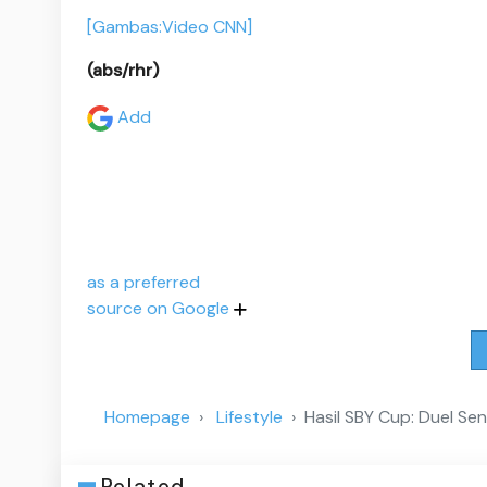
[Gambas:Video CNN]
(abs/rhr)
Add
as a preferred
source on Google
Homepage
Lifestyle
Hasil SBY Cup: Duel Se
Related