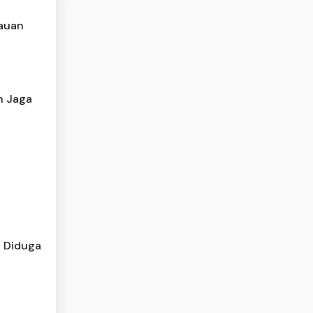
auan
h Jaga
d Diduga