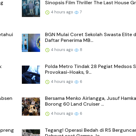
ng
Sinopsis Film Thriller The Last House G
4 hours ago
7
etahui
BGN Mulai Coret Sekolah Swasta Elite d
Daftar Penerima MB...
4 hours ago
8
:
Polda Metro Tindak 28 Pegiat Medsos 
Provokasi-Hoaks, 9...
4 hours ago
6
 Absen
Bersama Menko Airlangga, Jusuf Hamk
Borong 60 Land Cruiser ...
4 hours ago
6
mpreng
Tegang! Operasi Bedah di RS Bergunca
Dahsyat saat Gempa Je...