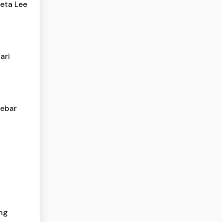
reta Lee
ari
Sebar
a
ng