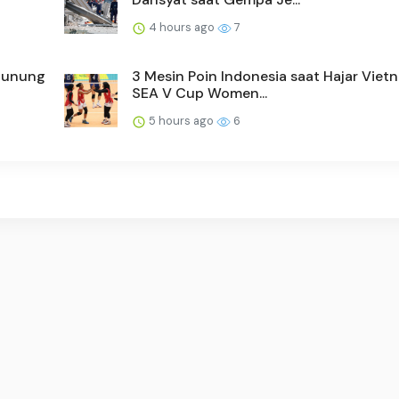
4 hours ago
7
 Gunung
3 Mesin Poin Indonesia saat Hajar Viet
SEA V Cup Women...
5 hours ago
6