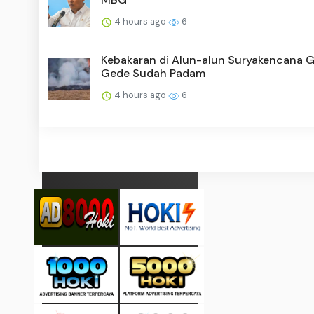
4 hours ago
6
Kebakaran di Alun-alun Suryakencana
Gede Sudah Padam
4 hours ago
6