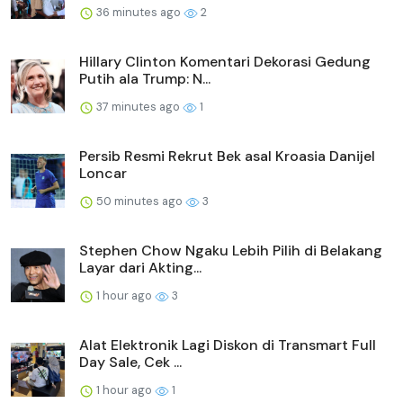
36 minutes ago
2
Hillary Clinton Komentari Dekorasi Gedung
Putih ala Trump: N...
37 minutes ago
1
Persib Resmi Rekrut Bek asal Kroasia Danijel
Loncar
50 minutes ago
3
Stephen Chow Ngaku Lebih Pilih di Belakang
Layar dari Akting...
1 hour ago
3
Alat Elektronik Lagi Diskon di Transmart Full
Day Sale, Cek ...
1 hour ago
1