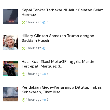
Kapal Tanker Terbakar di Jalur Selatan Selat
Hormuz
1 hour ago
3
Hillary Clinton Samakan Trump dengan
Saddam Husein
1 hour ago
3
Hasil Kualifikasi MotoGP Inggris: Martin
Tercepat, Marquez S...
1 hour ago
3
Pendakian Gede-Pangrango Ditutup Imbas
Kebakaran, Tiket Bisa...
1 hour ago
3