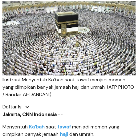
Ilustrasi. Menyentuh Ka'bah saat tawaf menjadi momen
yang diimpikan banyak jemaah haji dan umrah. (AFP PHOTO
/ Bandar Al-DANDANI)
Daftar Isi
Jakarta, CNN Indonesia
--
Menyentuh
Ka'bah
saat
tawaf
menjadi momen yang
diimpikan banyak jemaah
haji
dan umrah.