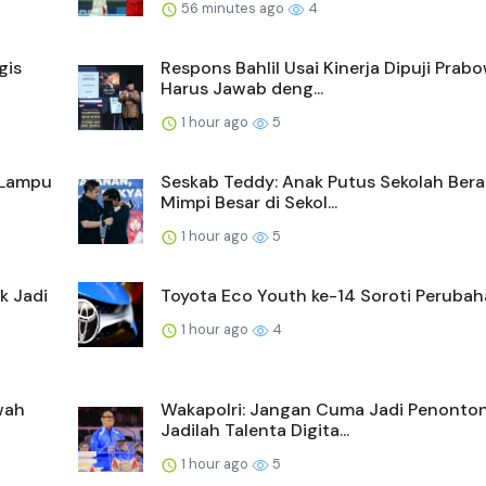
56 minutes ago
4
gis
Respons Bahlil Usai Kinerja Dipuji Prab
Harus Jawab deng...
1 hour ago
5
 Lampu
Seskab Teddy: Anak Putus Sekolah Bera
Mimpi Besar di Sekol...
1 hour ago
5
k Jadi
Toyota Eco Youth ke-14 Soroti Perubaha
1 hour ago
4
wah
Wakapolri: Jangan Cuma Jadi Penonton
Jadilah Talenta Digita...
1 hour ago
5