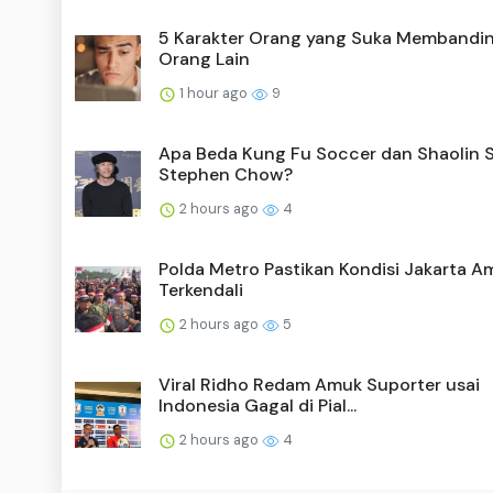
5 Karakter Orang yang Suka Membandi
Orang Lain
1 hour ago
9
Apa Beda Kung Fu Soccer dan Shaolin 
Stephen Chow?
2 hours ago
4
Polda Metro Pastikan Kondisi Jakarta A
Terkendali
2 hours ago
5
Viral Ridho Redam Amuk Suporter usai
Indonesia Gagal di Pial...
2 hours ago
4