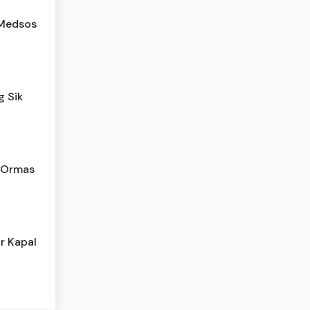
 Medsos
g Sik
 Ormas
r Kapal