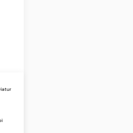
iatur
pi