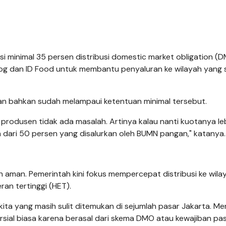
 minimal 35 persen distribusi domestic market obligation (
g dan ID Food untuk membantu penyaluran ke wilayah yang s
ngan bahkan sudah melampaui ketentuan minimal tersebut.
 produsen tidak ada masalah. Artinya kalau nanti kuotanya leb
h dari 50 persen yang disalurkan oleh BUMN pangan," katanya.
 aman. Pemerintah kini fokus mempercepat distribusi ke wila
ran tertinggi (HET).
yakita yang masih sulit ditemukan di sejumlah pasar Jakarta. M
sial biasa karena berasal dari skema DMO atau kewajiban pa