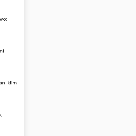
owo:
ni
n Iklim
,