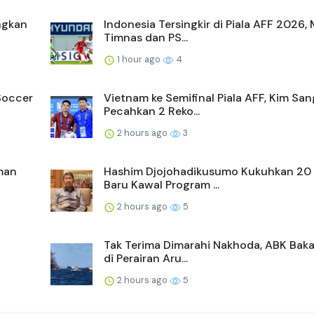
ngkan
Indonesia Tersingkir di Piala AFF 2026,
Timnas dan PS...
1 hour ago
4
Soccer
Vietnam ke Semifinal Piala AFF, Kim San
Pecahkan 2 Reko...
2 hours ago
3
man
Hashim Djojohadikusumo Kukuhkan 20
Baru Kawal Program ...
2 hours ago
5
Tak Terima Dimarahi Nakhoda, ABK Baka
di Perairan Aru...
2 hours ago
5