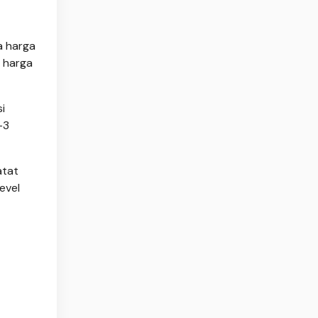
a harga
, harga
i
-3
atat
evel