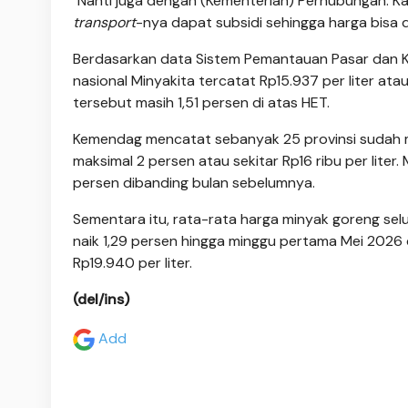
"Nanti juga dengan (Kementerian) Perhubungan. K
transport
-nya dapat subsidi sehingga harga bisa d
Berdasarkan data Sistem Pemantauan Pasar dan K
nasional Minyakita tercatat Rp15.937 per liter ata
tersebut masih 1,51 persen di atas HET.
Kemendag mencatat sebanyak 25 provinsi sudah me
maksimal 2 persen atau sekitar Rp16 ribu per lite
persen dibanding bulan sebelumnya.
Sementara itu, rata-rata harga minyak goreng selur
naik 1,29 persen hingga minggu pertama Mei 2026 di
Rp19.940 per liter.
(del/ins)
Add