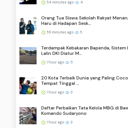
54 minutes ago
4
Orang Tua Siswa Sekolah Rakyat Menan
Haru di Hadapan Sesk...
59 minutes ago
5
Terdampak Kebakaran Bapenda, Sistem
Lalin DKI Diatur M...
1 hour ago
5
20 Kota Terbaik Dunia yang Paling Coco
Tempat Tinggal ...
1 hour ago
3
Daftar Perbaikan Tata Kelola MBG di Ba
Komando Sudaryono
1 hour ago
3