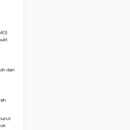
DMO)
ulit
ih dari
yah
enurut
sok