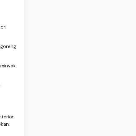
ori
k goreng
 minyak
n
nterian
ekan.