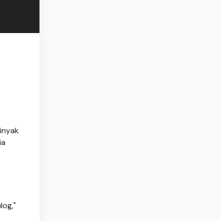
inyak
ia
log,"