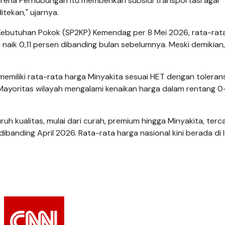
arena Perhubungan itu memberikan subsidi transportasi agar
itekan," ujarnya.
ebutuhan Pokok (SP2KP) Kemendag per 8 Mei 2026, rata-rat
u naik 0,11 persen dibanding bulan sebelumnya. Meski demikian
miliki rata-rata harga Minyakita sesuai HET dengan tolerans
r. Mayoritas wilayah mengalami kenaikan harga dalam rentang 0
uh kualitas, mulai dari curah, premium hingga Minyakita, terc
banding April 2026. Rata-rata harga nasional kini berada di l