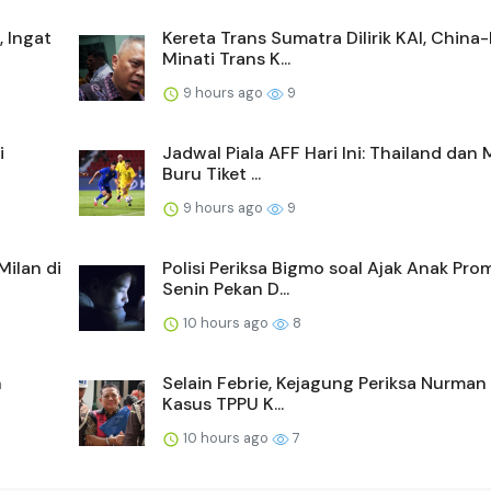
 Ingat
Kereta Trans Sumatra Dilirik KAI, China
Minati Trans K...
9 hours ago
9
i
Jadwal Piala AFF Hari Ini: Thailand dan 
Buru Tiket ...
9 hours ago
9
ilan di
Polisi Periksa Bigmo soal Ajak Anak Pr
Senin Pekan D...
10 hours ago
8
n
Selain Febrie, Kejagung Periksa Nurman 
Kasus TPPU K...
10 hours ago
7