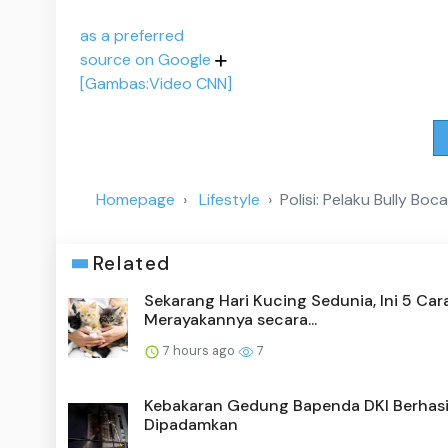
as a preferred
source on Google
[Gambas:Video CNN]
Homepage
Lifestyle
Polisi: Pelaku Bully B
Related
Sekarang Hari Kucing Sedunia, Ini 5 Car
Merayakannya secara...
7 hours ago
7
Kebakaran Gedung Bapenda DKI Berhasi
Dipadamkan