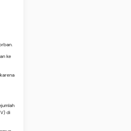
orban.
an ke
 karena
ejumlah
V) di