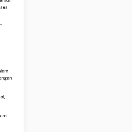
 Namun
oses
"
alam
dengan
al,
lami