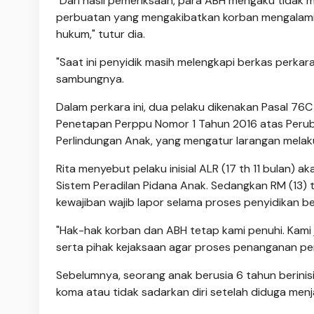
"Dari hasil pemeriksaan, para ABH mengaku tidak m
perbuatan yang mengakibatkan korban mengalami 
hukum," tutur dia.
"Saat ini penyidik masih melengkapi berkas perka
sambungnya.
Dalam perkara ini, dua pelaku dikenakan Pasal 7
Penetapan Perppu Nomor 1 Tahun 2016 atas Per
Perlindungan Anak, yang mengatur larangan melak
Rita menyebut pelaku inisial ALR (17 th 11 bulan)
Sistem Peradilan Pidana Anak. Sedangkan RM (13)
kewajiban wajib lapor selama proses penyidikan b
"Hak-hak korban dan ABH tetap kami penuhi. Kami j
serta pihak kejaksaan agar proses penanganan perk
Sebelumnya, seorang anak berusia 6 tahun berinis
koma atau tidak sadarkan diri setelah diduga menj