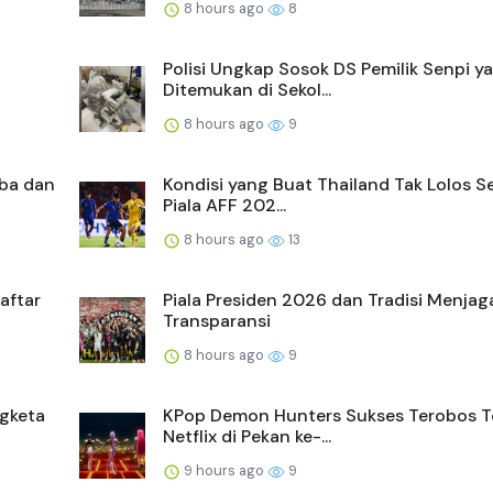
8 hours ago
8
Polisi Ungkap Sosok DS Pemilik Senpi y
Ditemukan di Sekol...
8 hours ago
9
oba dan
Kondisi yang Buat Thailand Tak Lolos S
Piala AFF 202...
8 hours ago
13
aftar
Piala Presiden 2026 dan Tradisi Menjag
Transparansi
8 hours ago
9
gketa
KPop Demon Hunters Sukses Terobos T
Netflix di Pekan ke-...
9 hours ago
9