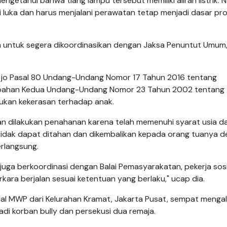
engetahui bahwa tiang lampu tersebut memiliki aliran listrik.
luka dan harus menjalani perawatan tetap menjadi dasar pr
ra untuk segera dikoordinasikan dengan Jaksa Penuntut Umum,
6C jo Pasal 80 Undang-Undang Nomor 17 Tahun 2016 tentang
ubahan Kedua Undang-Undang Nomor 23 Tahun 2002 tentang
ukan kekerasan terhadap anak.
 akan dilakukan penahanan karena telah memenuhi syarat usia d
 tidak dapat ditahan dan dikembalikan kepada orang tuanya 
erlangsung.
uga berkoordinasi dengan Balai Pemasyarakatan, pekerja sosi
ara berjalan sesuai ketentuan yang berlaku," ucap dia.
ial MWP dari Kelurahan Kramat, Jakarta Pusat, sempat menga
adi korban bully dan persekusi dua remaja.