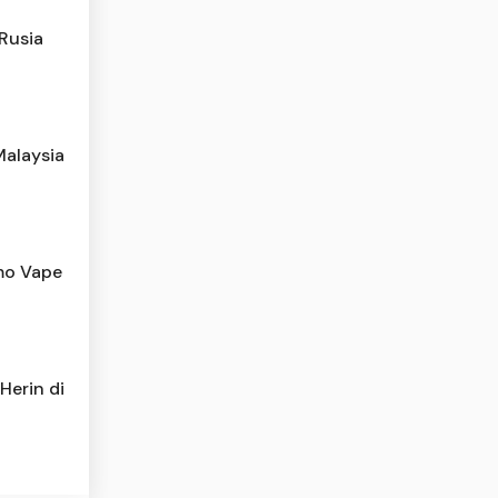
-Rusia
Malaysia
omo Vape
Herin di