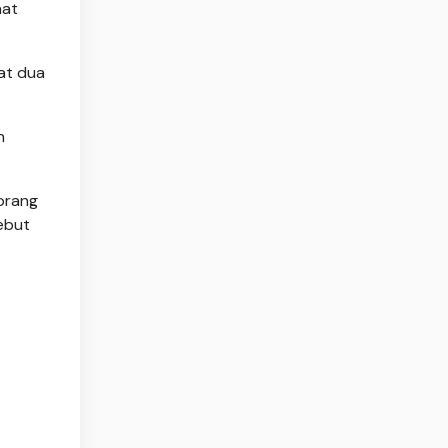
aat
at dua
n
 orang
sebut