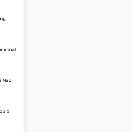
ang
emifinal
a Nadi
op 5