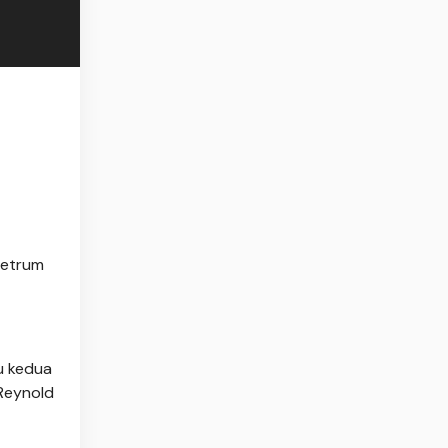
setrum
u kedua
Reynold