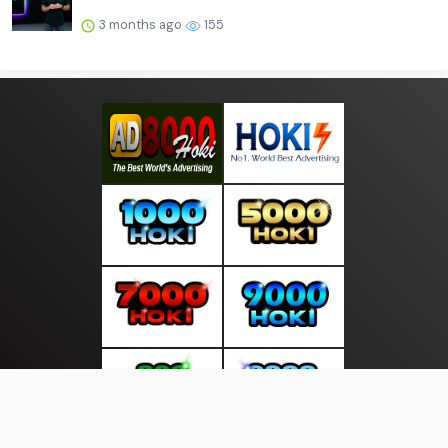
3 months ago
155