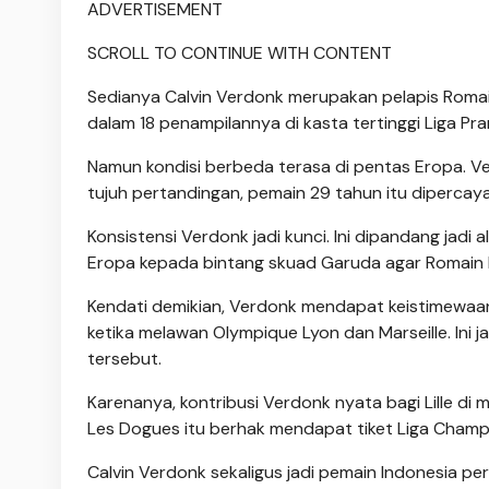
ADVERTISEMENT
SCROLL TO CONTINUE WITH CONTENT
Sedianya Calvin Verdonk merupakan pelapis Romain P
dalam 18 penampilannya di kasta tertinggi Liga Pra
Namun kondisi berbeda terasa di pentas Eropa. Ve
tujuh pertandingan, pemain 29 tahun itu dipercaya 
Konsistensi Verdonk jadi kunci. Ini dipandang jad
Eropa kepada bintang skuad Garuda agar Romain Pe
Kendati demikian, Verdonk mendapat keistimewaan k
ketika melawan Olympique Lyon dan Marseille. Ini j
tersebut.
Karenanya, kontribusi Verdonk nyata bagi Lille di 
Les Dogues itu berhak mendapat tiket Liga Cham
Calvin Verdonk sekaligus jadi pemain Indonesia p