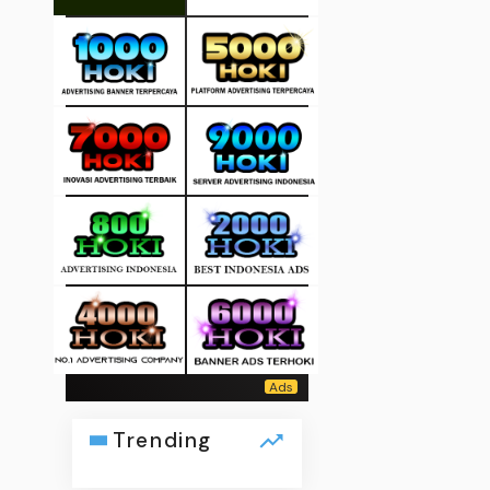
Trending