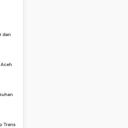
r dan
t Aceh
gkuhan
p Trans