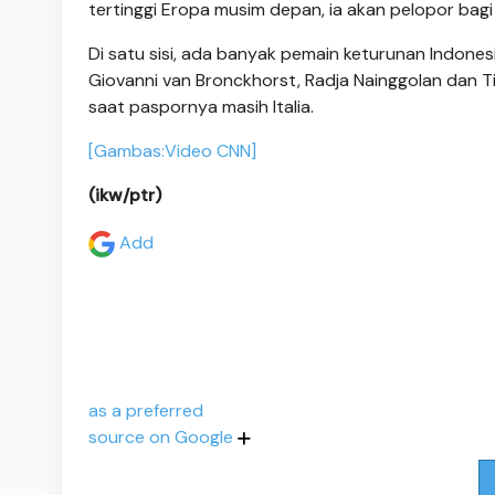
tertinggi Eropa musim depan, ia akan pelopor bagi
Di satu sisi, ada banyak pemain keturunan Indone
Giovanni van Bronckhorst, Radja Nainggolan dan Tij
saat paspornya masih Italia.
[Gambas:Video CNN]
(ikw/ptr)
Add
as a preferred
source on Google