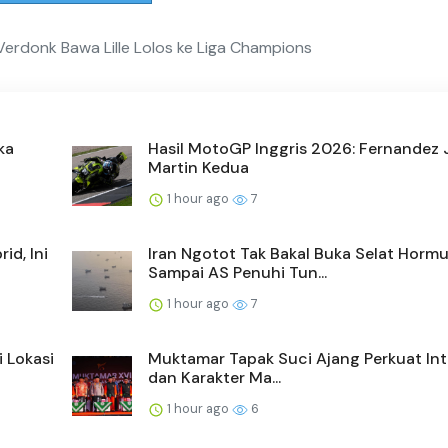
erdonk Bawa Lille Lolos ke Liga Champions
ka
Hasil MotoGP Inggris 2026: Fernandez 
Martin Kedua
1 hour ago
7
id, Ini
Iran Ngotot Tak Bakal Buka Selat Horm
Sampai AS Penuhi Tun...
1 hour ago
7
 Lokasi
Muktamar Tapak Suci Ajang Perkuat Int
dan Karakter Ma...
1 hour ago
6