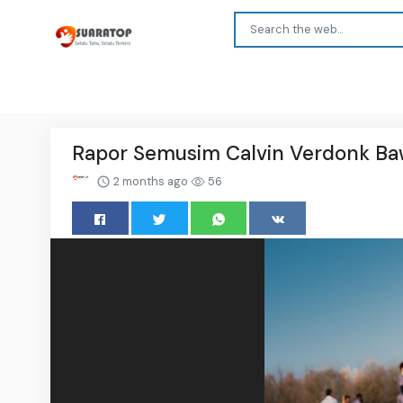
Rapor Semusim Calvin Verdonk Baw
2 months ago
56