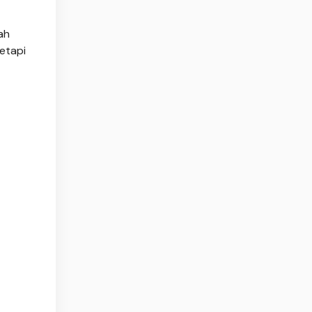
ah
tetapi