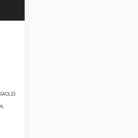
(ACL2).
k,