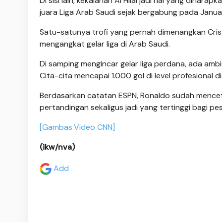
Di sisi lain, kekalahan Al Hilal jadi hal yang dihar
juara Liga Arab Saudi sejak bergabung pada Janua
Satu-satunya trofi yang pernah dimenangkan Cris
mengangkat gelar liga di Arab Saudi.
Di samping mengincar gelar liga perdana, ada ambi
Cita-cita mencapai 1.000 gol di level profesional d
Berdasarkan catatan ESPN, Ronaldo sudah mencetak 9
pertandingan sekaligus jadi yang tertinggi bagi pe
[Gambas:Video CNN]
(ikw/nva)
Add