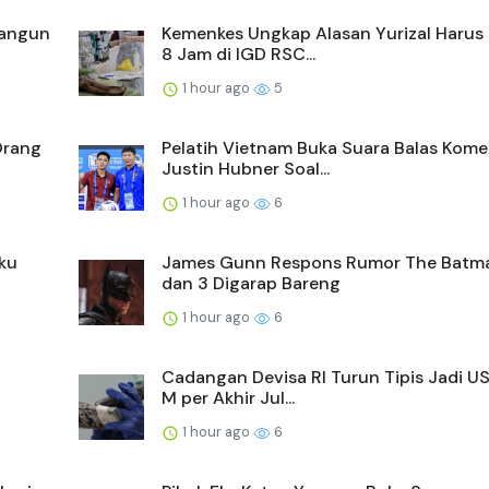
Bangun
Kemenkes Ungkap Alasan Yurizal Harus
8 Jam di IGD RSC...
1 hour ago
5
Orang
Pelatih Vietnam Buka Suara Balas Kome
Justin Hubner Soal...
1 hour ago
6
ku
James Gunn Respons Rumor The Batm
dan 3 Digarap Bareng
1 hour ago
6
Cadangan Devisa RI Turun Tipis Jadi U
M per Akhir Jul...
1 hour ago
6