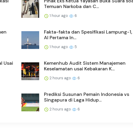
kasi
Pihak Eks Ketua Yayasan Buka Suara soa
Temuan Narkoba dan C...
1 hour ago
6
men
Fakta-fakta dan Spesifikasi Lampung-1, 
AI Pertama In...
1 hour ago
5
l Usai
Kemenhub Audit Sistem Manajemen
Keselamatan usai Kebakaran K...
2 hours ago
6
Prediksi Susunan Pemain Indonesia vs
Singapura di Laga Hidup...
2 hours ago
6