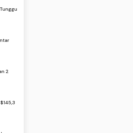
 Tunggu
ntar
an 2
S$145,3