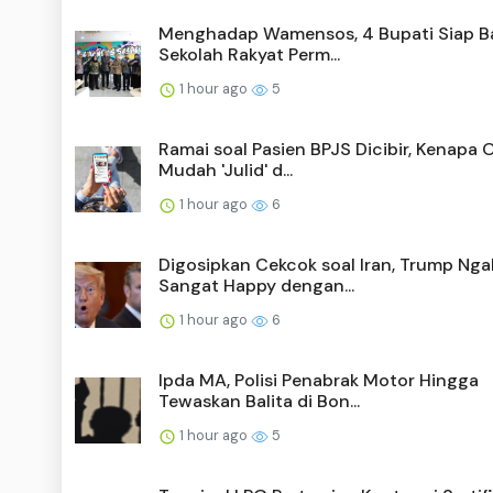
Menghadap Wamensos, 4 Bupati Siap 
Sekolah Rakyat Perm...
1 hour ago
5
Ramai soal Pasien BPJS Dicibir, Kenapa 
Mudah 'Julid' d...
1 hour ago
6
Digosipkan Cekcok soal Iran, Trump Nga
Sangat Happy dengan...
1 hour ago
6
Ipda MA, Polisi Penabrak Motor Hingga
Tewaskan Balita di Bon...
1 hour ago
5