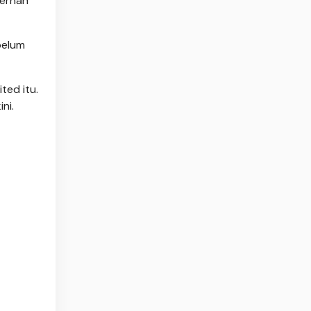
pernah
belum
ted itu.
ni.