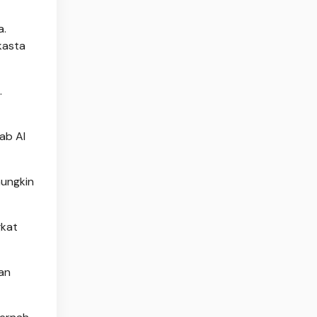
a.
kasta
.
ab Al
mungkin
gkat
kan