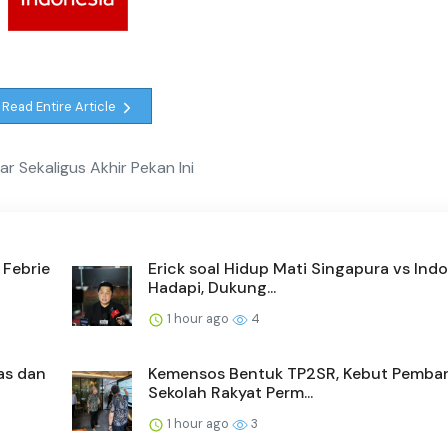
Read Entire Article
ar Sekaligus Akhir Pekan Ini
 Febrie
Erick soal Hidup Mati Singapura vs Indo
Hadapi, Dukung...
1 hour ago
4
as dan
Kemensos Bentuk TP2SR, Kebut Pemb
Sekolah Rakyat Perm...
1 hour ago
3