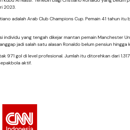
apkan kubu Al Nassr. Terlebih bagi Cristiano Ronaldo yang belum 
ri 2023.
tiano adalah Arab Club Champions Cup. Pemain 41 tahun itu 
si individu yang tengah dikejar mantan pemain Manchester Uni
ianggap jadi salah satu alasan Ronaldo belum pensiun hingga ki
71 gol di level profesional. Jumlah itu ditorehkan dari 1.317
sepakbola aktif.