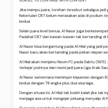
SCROLL TO CONTINUE WITH CONTENT
Jika mampu juara, torehan tersebut sekaligus jadi
Kebetulan CR7 belum merasakan ada di podium ter
kedua.
Selain juara level benua, Al Nassr juga berkesempa
Padahal CR7 dan kawan-kawan tak bertanding di le
Al Nassr bisa bergantung pada Al Hilal yang jadi 
Nassr baru akan bertanding pada pekan depan sedan
Al Hilal akan menjamu Neom FC pada Sabtu (16/5). A
terkejar poinnya dan resmi jadi juara Liga Arab Saud
Al Nassr sementara memimpin klasemen dengan 83 p
kedua dengan 78 angka plus dua sisa laga.
Dengan situasi ini, Al Hilal tak boleh kalah jika tak
menjaga asa untuk mengejar peluang menyalip Al Na