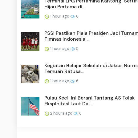
Terminal LPG Pertamina Kantongi Sertifi
Hijau Pertama di...
1 hour ago
6
PSSI Pastikan Piala Presiden Jadi Turna
Timnas Indonesia ...
1 hour ago
5
Kegiatan Belajar Sekolah di Jaksel Norma
Temuan Ratusa...
1 hour ago
6
Pulau Kecil Ini Berani Tantang AS Tolak
Eksploitasi Laut Dal...
2 hours ago
6