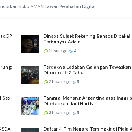
ncurkan Buku AMAN Lawan Kejahatan Digital
otoGP
Dinsos Sulsel: Rekening Bansos Dipakai
Terbanyak Ada d...
1 hour ago
4
arung:
Terdakwa Ledakan Galangan Tewaskan 
Dituntut 1-2 Tahu...
2 hours ago
5
l Sex
Tanggal Menang Argentina atas Inggris
Ditetapkan Jadi Hari N...
3 hours ago
5
BKSDA
Daftar 4 Tim Negara Tersingkir di Piala 