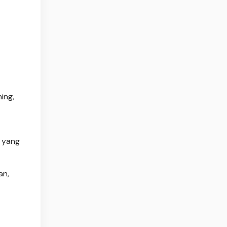
ing,
s yang
an,