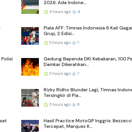
2026: Ada Indone...
4 hours ago
4
m
Piala AFF: Timnas Indonesia 6 Kali Gaga
Grup, 2 Edisi...
5 hours ago
7
Polisi
Gedung Bapenda DKI Kebakaran, 100 Pe
Damkar Dikerahkan...
5 hours ago
7
Rizky Ridho Blunder Lagi, Timnas Indon
Tersingkir di Pia...
5 hours ago
8
sat
Hasil Practice MotoGP Inggris: Bezzecc
Tercepat, Marquez K...