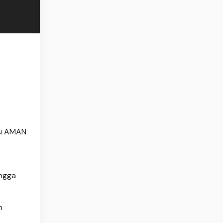
ku AMAN
ingga
h