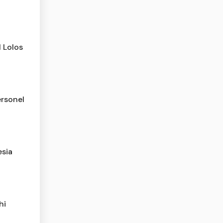
l Lolos
rsonel
esia
hi