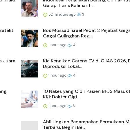
Garap Trans Kalimant...
52 minutes ago
3
Satelit
Bos Mossad Israel Pecat 2 Pejabat Geg
Gagal Gulingkan Rez...
1 hour ago
4
a Juara
Kia Kenalkan Carens EV di GIIAS 2026, 
Diproduksi Lokal...
1 hour ago
4
ang
10 Nakes yang Cibir Pasien BPJS Masuk
KKI: Dokter Gigi...
1 hour ago
3
Ahli Ungkap Penampakan Permukaan M
Terbaru, Begini Be...