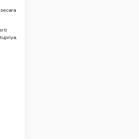
 secara
erti
utupnya.