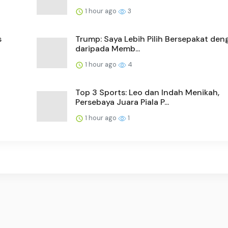
1 hour ago
3
s
Trump: Saya Lebih Pilih Bersepakat den
daripada Memb...
1 hour ago
4
Top 3 Sports: Leo dan Indah Menikah,
Persebaya Juara Piala P...
1 hour ago
1