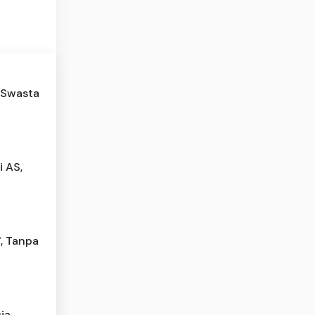
k Swasta
 AS,
', Tanpa
ia