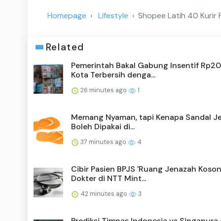
Homepage
Lifestyle
Shopee Latih 40 Kurir 
Related
Pemerintah Bakal Gabung Insentif Rp2
Kota Terbersih denga...
26 minutes ago
1
Memang Nyaman, tapi Kenapa Sandal Je
Boleh Dipakai di...
37 minutes ago
4
Cibir Pasien BPJS 'Ruang Jenazah Koson
Dokter di NTT Mint...
42 minutes ago
3
Prediksi Timnas Indonesia vs Singapura d