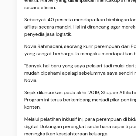
efektif. Materi yang disampaikan mencakup strat
secara efisien.
Sebanyak 40 peserta mendapatkan bimbingan lang
afiliasi secara mandiri. Hal ini dirancang agar me
penyedia jasa logistik.
Novia Rahmadani, seorang kurir perempuan dari Pos
yang sangat berharga. Ia mengaku mendapatkan b
"Banyak hal baru yang saya pelajari tadi mulai dar
mudah dipahami apalagi sebelumnya saya sendiri m
Novia.
Sejak diluncurkan pada akhir 2019, Shopee Affiliat
Program ini terus berkembang menjadi pilar pent
konten.
Melalui pelatihan inklusif ini, para perempuan di bi
digital. Dukungan perangkat sederhana seperti po
meningkatkan kesejahteraan keluarga.