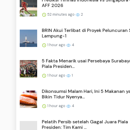
AFF 2026
52 minutes ago
2
BRIN Akui Terlibat di Proyek Peluncuran 
Lampung-1
1 hour ago
4
5 Fakta Menarik usai Persebaya Surabay
Piala Presiden...
1 hour ago
1
Dikonsumsi Malam Hari, Ini 5 Makanan y
Bikin Tidur Nyenya...
1 hour ago
4
Pelatih Persib setelah Gagal Juara Piala
Presiden: Tim Kami ...