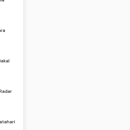
ara
Bakal
 Radar
atahari