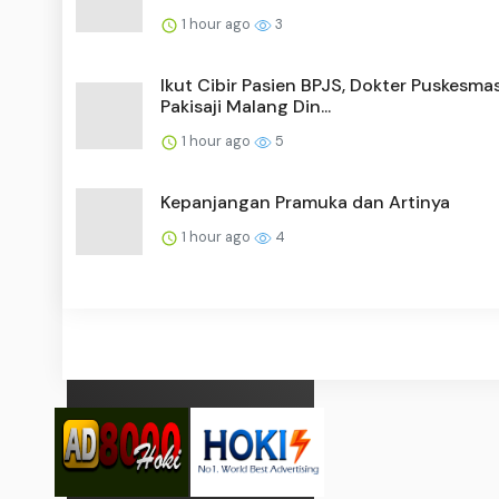
1 hour ago
3
Ikut Cibir Pasien BPJS, Dokter Puskesma
Pakisaji Malang Din...
1 hour ago
5
Kepanjangan Pramuka dan Artinya
1 hour ago
4