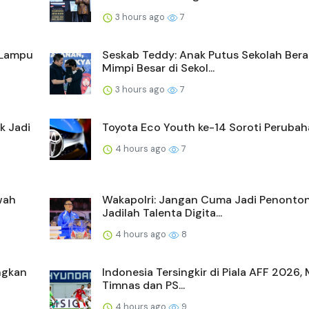
3 hours ago
7
 Lampu
Seskab Teddy: Anak Putus Sekolah Bera
Mimpi Besar di Sekol...
3 hours ago
7
k Jadi
Toyota Eco Youth ke-14 Soroti Perubaha
4 hours ago
7
wah
Wakapolri: Jangan Cuma Jadi Penonton
Jadilah Talenta Digita...
4 hours ago
8
ngkan
Indonesia Tersingkir di Piala AFF 2026,
Timnas dan PS...
4 hours ago
9