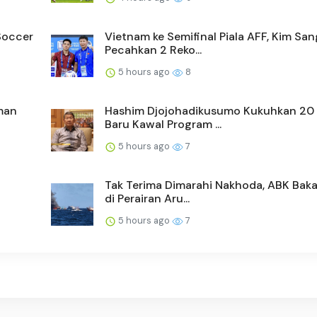
Soccer
Vietnam ke Semifinal Piala AFF, Kim San
Pecahkan 2 Reko...
5 hours ago
8
man
Hashim Djojohadikusumo Kukuhkan 20
Baru Kawal Program ...
5 hours ago
7
Tak Terima Dimarahi Nakhoda, ABK Baka
di Perairan Aru...
5 hours ago
7