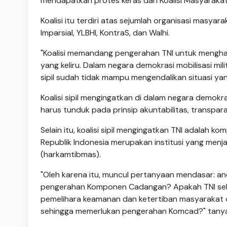
mendapatkan protes keras dari Koalisi Masyarakat
Koalisi itu terdiri atas sejumlah organisasi masyara
Imparsial, YLBHI, KontraS, dan Walhi.
"Koalisi memandang pengerahan TNI untuk menghada
yang keliru. Dalam negara demokrasi mobilisasi mil
sipil sudah tidak mampu mengendalikan situasi ya
Koalisi sipil mengingatkan di dalam negara demo
harus tunduk pada prinsip akuntabilitas, transparan
Selain itu, koalisi sipil mengingatkan TNI adalah
Republik Indonesia merupakan institusi yang men
(harkamtibmas).
"Oleh karena itu, muncul pertanyaan mendasar: a
pengerahan Komponen Cadangan? Apakah TNI seba
pemelihara keamanan dan ketertiban masyarakat
sehingga memerlukan pengerahan Komcad?" tany