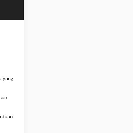
a yang
asan
intaan