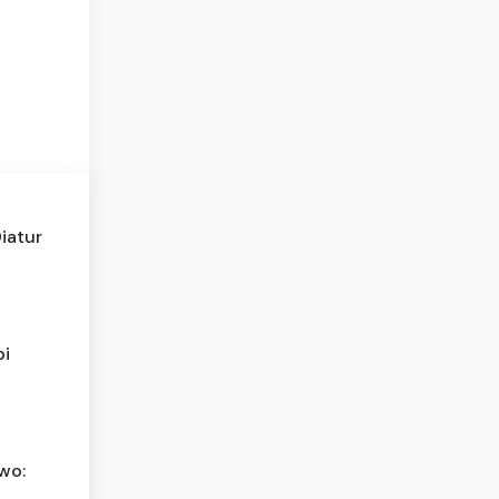
iatur
pi
owo: