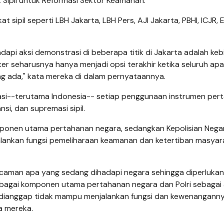
 Sipil untuk Reformasi Sektor Keamanan.
kat sipil seperti LBH Jakarta, LBH Pers, AJI Jakarta, PBHI, ICJR,
pi aksi demonstrasi di beberapa titik di Jakarta adalah keb
iter seharusnya hanya menjadi opsi terakhir ketika seluruh ap
ng ada," kata mereka di dalam pernyataannya.
krasi--terutama Indonesia-- setiap penggunaan instrumen per
si, dan supremasi sipil.
 komponen utama pertahanan negara, sedangkan Kepolisian Nega
jalankan fungsi pemeliharaan keamanan dan ketertiban masyar
ncaman apa yang sedang dihadapi negara sehingga diperlukan
gai komponen utama pertahanan negara dan Polri sebagai
 dianggap tidak mampu menjalankan fungsi dan kewenangann
a mereka.