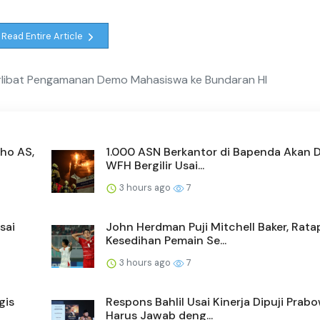
Read Entire Article
erlibat Pengamanan Demo Mahasiswa ke Bundaran HI
ho AS,
1.000 ASN Berkantor di Bapenda Akan D
WFH Bergilir Usai...
3 hours ago
7
sai
John Herdman Puji Mitchell Baker, Rata
Kesedihan Pemain Se...
3 hours ago
7
gis
Respons Bahlil Usai Kinerja Dipuji Prab
Harus Jawab deng...