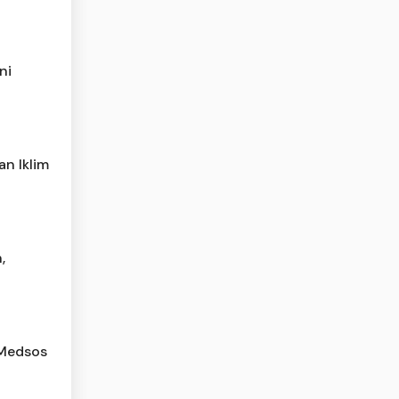
ni
n Iklim
,
 Medsos