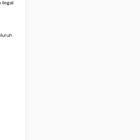
ilegal
eluruh