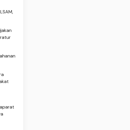
 ELSAM,
ijakan
aratur
tahanan
ra
akat
 aparat
ya