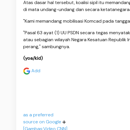
Atas dasar hal tersebut, koalisi sipil itu memanda
di mata undang-undang dan secara ketatanegara
"Kami memandang mobilisasi Komcad pada tanggal 12 
"Pasal 63 ayat (1) UU PSDN secara tegas menyata
atau sebagian wilayah Negara Kesatuan Republik I
perang," sambungnya.
(yoa/kid)
Add
as a preferred
source on Google
[Gambas:Video CNN]