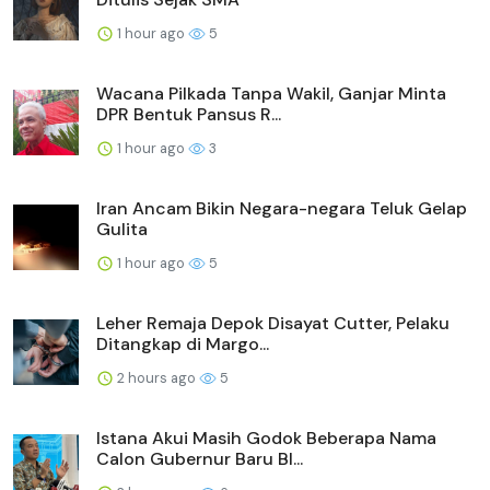
1 hour ago
5
Wacana Pilkada Tanpa Wakil, Ganjar Minta
DPR Bentuk Pansus R...
1 hour ago
3
Iran Ancam Bikin Negara-negara Teluk Gelap
Gulita
1 hour ago
5
Leher Remaja Depok Disayat Cutter, Pelaku
Ditangkap di Margo...
2 hours ago
5
Istana Akui Masih Godok Beberapa Nama
Calon Gubernur Baru BI...