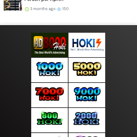
3 months ago
150