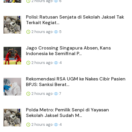
2 hours ago
6
Polisi: Ratusan Senjata di Sekolah Jaksel Tak
Terkait Kegiat...
2 hours ago
5
Jago Crossing Singapura Absen, Kans
Indonesia ke Semifinal P...
2 hours ago
4
Rekomendasi RSA UGM ke Nakes Cibir Pasien
BPJS: Sanksi Berat...
2 hours ago
7
Polda Metro: Pemilik Senpi di Yayasan
Sekolah Jaksel Sudah M...
2 hours ago
4