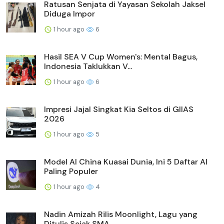
Ratusan Senjata di Yayasan Sekolah Jaksel
Diduga Impor
1 hour ago
6
Hasil SEA V Cup Women's: Mental Bagus,
Indonesia Taklukkan V...
1 hour ago
6
Impresi Jajal Singkat Kia Seltos di GIIAS
2026
1 hour ago
5
Model AI China Kuasai Dunia, Ini 5 Daftar AI
Paling Populer
1 hour ago
4
Nadin Amizah Rilis Moonlight, Lagu yang
Ditulis Sejak SMA