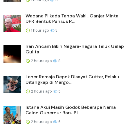
Wacana Pilkada Tanpa Wakil, Ganjar Minta
DPR Bentuk Pansus R...
1 hour ago
3
Iran Ancam Bikin Negara-negara Teluk Gelap
Gulita
2 hours ago
5
Leher Remaja Depok Disayat Cutter, Pelaku
Ditangkap di Margo...
2 hours ago
5
Istana Akui Masih Godok Beberapa Nama
Calon Gubernur Baru BI...
2 hours ago
6