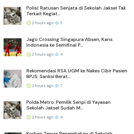
Polisi: Ratusan Senjata di Sekolah Jaksel Tak
Terkait Kegiat...
2 hours ago
5
Jago Crossing Singapura Absen, Kans
Indonesia ke Semifinal P...
2 hours ago
4
Rekomendasi RSA UGM ke Nakes Cibir Pasien
BPJS: Sanksi Berat...
2 hours ago
7
Polda Metro: Pemilik Senpi di Yayasan
Sekolah Jaksel Sudah M...
2 hours ago
4
Korban Tewas Penembakan di Sekolah