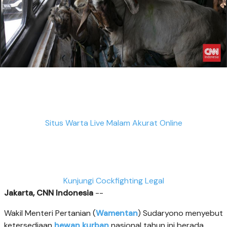
Situs Warta Live Malam Akurat Online
Kunjungi Cockfighting Legal
Jakarta, CNN Indonesia
--
Wakil Menteri Pertanian (
Wamentan
) Sudaryono menyebut
ketersediaan
hewan kurban
nasional tahun ini berada