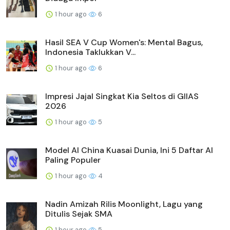
1 hour ago
6
Hasil SEA V Cup Women's: Mental Bagus,
Indonesia Taklukkan V...
1 hour ago
6
Impresi Jajal Singkat Kia Seltos di GIIAS
2026
1 hour ago
5
Model AI China Kuasai Dunia, Ini 5 Daftar AI
Paling Populer
1 hour ago
4
Nadin Amizah Rilis Moonlight, Lagu yang
Ditulis Sejak SMA
1 hour ago
5